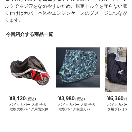
ルクでネジ穴をなめやすいため、規定トルクを守らない取
り付けはカバー本体やエンジンケースのダメージにつなが
ります。
今回紹介する商品一覧
¥
8,120
¥
3,980
¥
6,360
(税込)
(税込)
(税込
バイクカバー 大型 全天
バイクカバー 大型 全天
バイクカバー 
候型大型バイク用防水保
候型バイク保護カバー
ク用プレミアム
護カバー
多機能防水仕様
ー