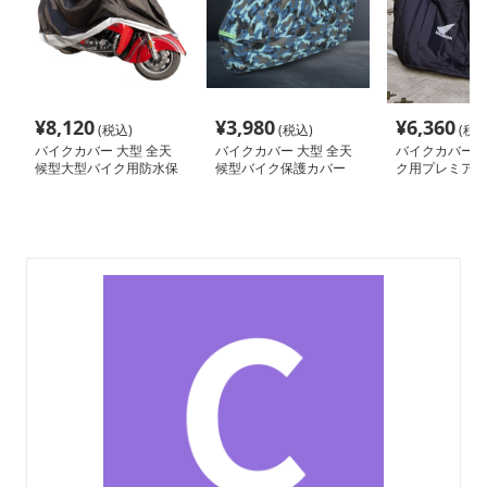
¥
8,120
¥
3,980
¥
6,360
(税込)
(税込)
(税込
バイクカバー 大型 全天
バイクカバー 大型 全天
バイクカバー 
候型大型バイク用防水保
候型バイク保護カバー
ク用プレミアム
護カバー
多機能防水仕様
ー