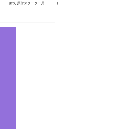
耐久 原付スクーター用
応防水防塵原付専用保護
応防水中型二輪
カバー
カバー
バー