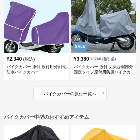
SALE
¥
2,340
¥
3,380
(税込)
¥
3760
(割引前)
バイクカバー 原付 原付用分割式
バイクカバー 原付 丈夫な裾部分
防水バイクカバー
固定タイプ原付用防風バイクカ
バー
›
バイクカバー
の
原付
一覧へ
バイクカバー中型のおすすめアイテム