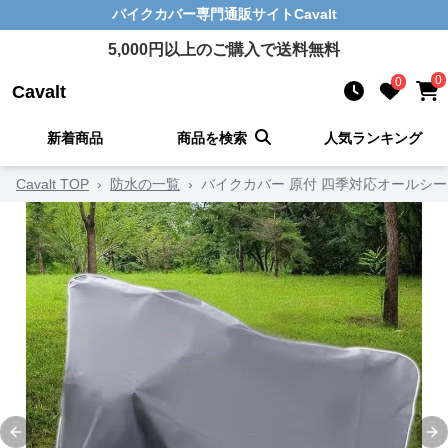
バイクカバー
専門通販サイト
Cavalt
5,000
円以上のご購入で送料無料
0
0
Cavalt
新着商品
商品を検索
人気ランキング
Cavalt TOP
›
防水の一覧
›
バイクカバー 原付 四季対応オールシ
Previous slide
Ne