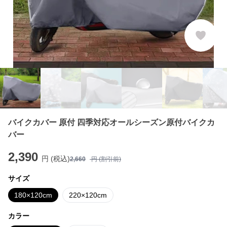
バイクカバー 原付 四季対応オールシーズン原付バイクカ
バー
2,390
円 (税込)
2,660
円 (割引前)
サイズ
180×120cm
220×120cm
カラー