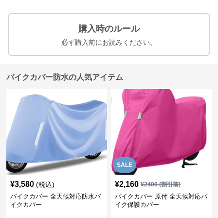
購入時のルール
必ず購入前にお読みください。
バイクカバー防水の人気アイテム
SALE
¥
3,580
¥
2,160
(税込)
¥
2400
(割引前)
バイクカバー 全天候対応防水バ
バイクカバー 原付 全天候対応バ
イクカバー
イク保護カバー