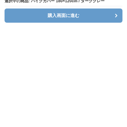
選択中の商品: バイクカバー 180×120cm / ダークグレー
選択中の商品: バイクカバー 180×120cm / ダークグレー
購入画面に進む
購入画面に進む
Cavalt
について
会社概要
利用規約