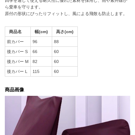
四季を通じて使える耐久性に優れた素材を採用し、雨や紫外線か
ら愛車を守ります。
原付の形状にぴったりフィットし、風による飛散も防止します。
商品名
幅(cm)
高さ(cm)
前カバー
96
88
後カバー S
66
60
後カバー M
82
60
後カバー L
115
60
商品画像