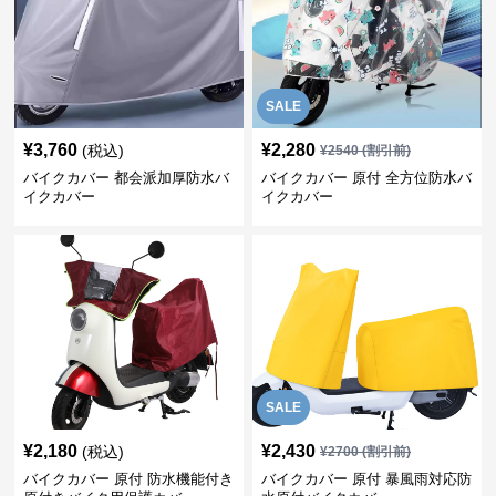
SALE
¥
3,760
¥
2,280
(税込)
¥
2540
(割引前)
バイクカバー 都会派加厚防水バ
バイクカバー 原付 全方位防水バ
イクカバー
イクカバー
SALE
¥
2,180
¥
2,430
(税込)
¥
2700
(割引前)
バイクカバー 原付 防水機能付き
バイクカバー 原付 暴風雨対応防