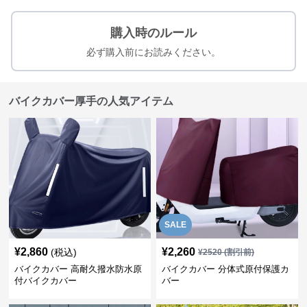
購入時のルール
必ず購入前にお読みください。
バイクカバー厚手の人気アイテム
SALE
¥
2,860
¥
2,260
(税込)
¥
2520
(割引前)
バイクカバー 高耐久撥水防水原
バイクカバー 分体式原付保護カ
付バイクカバー
バー