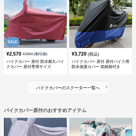
SALE
¥
2,570
¥
3,720
(税込)
¥
2860
(割引前)
バイクカバー 原付 防水耐久バイ
バイクカバー 原付 原付バイク用
クカバー 原付専用サイズ
防水保護カバー 収納袋付き
›
バイクカバー
の
スクーター
一覧へ
バイクカバー原付のおすすめアイテム