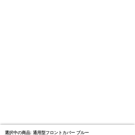
選択中の商品: 通用型フロントカバー ブルー
選択中の商品: 通用型フロントカバー ブルー