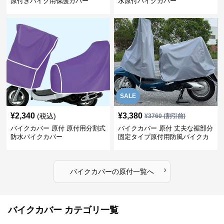
原付きバイク用保護カバー
水原付バイクカバー
SALE
¥
2,340
¥
3,380
(税込)
¥
3760
(割引前)
バイクカバー 原付 原付用分割式
バイクカバー 原付 丈夫な裾部分
防水バイクカバー
固定タイプ原付用防風バイクカ
バー
›
バイクカバー
の
原付
一覧へ
バイクカバー カテゴリ一覧