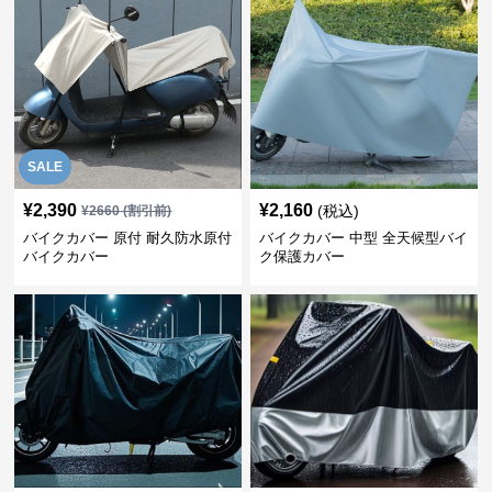
SALE
¥
2,390
¥
2,160
(税込)
¥
2660
(割引前)
バイクカバー 原付 耐久防水原付
バイクカバー 中型 全天候型バイ
バイクカバー
ク保護カバー