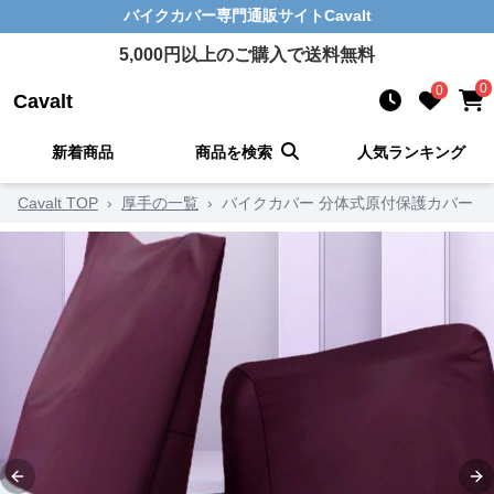
バイクカバー
専門通販サイト
Cavalt
5,000
円以上のご購入で送料無料
0
0
Cavalt
新着商品
商品を検索
人気ランキング
Cavalt TOP
›
厚手の一覧
›
バイクカバー 分体式原付保護カバー
Previous slide
Ne