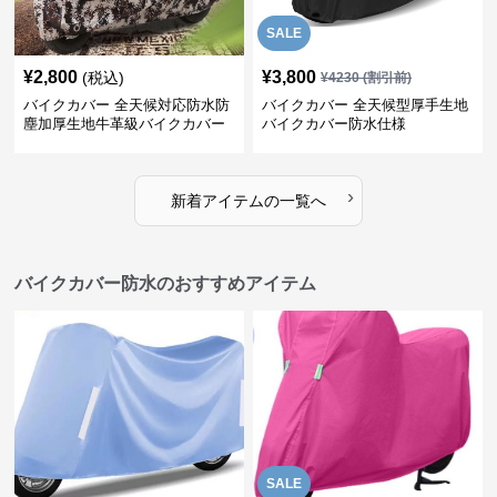
SALE
¥
2,800
¥
3,800
(税込)
¥
4230
(割引前)
バイクカバー 全天候対応防水防
バイクカバー 全天候型厚手生地
塵加厚生地牛革級バイクカバー
バイクカバー防水仕様
›
新着アイテムの一覧へ
バイクカバー防水のおすすめアイテム
SALE