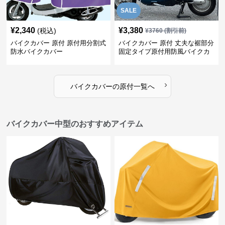
SALE
¥
2,340
¥
3,380
(税込)
¥
3760
(割引前)
バイクカバー 原付 原付用分割式
バイクカバー 原付 丈夫な裾部分
防水バイクカバー
固定タイプ原付用防風バイクカ
バー
›
バイクカバー
の
原付
一覧へ
バイクカバー中型のおすすめアイテム