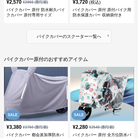
¥
2,570
¥
3,720
(税込)
¥
2860
(割引前)
バイクカバー 原付 防水耐久バイ
バイクカバー 原付 原付バイク用
クカバー 原付専用サイズ
防水保護カバー 収納袋付き
›
バイクカバー
の
スクーター
一覧へ
バイクカバー原付のおすすめアイテム
SALE
SALE
¥
3,380
¥
2,280
¥
3760
(割引前)
¥
2540
(割引前)
バイクカバー 都会派加厚防水バ
バイクカバー 原付 全方位防水バ