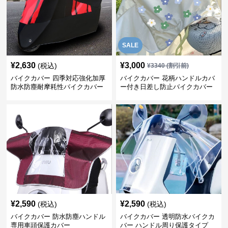
SALE
¥
2,630
¥
3,000
(税込)
¥
3340
(割引前)
バイクカバー 四季対応強化加厚
バイクカバー 花柄ハンドルカバ
防水防塵耐摩耗性バイクカバー
ー付き日差し防止バイクカバー
¥
2,590
¥
2,590
(税込)
(税込)
バイクカバー 防水防塵ハンドル
バイクカバー 透明防水バイクカ
専用車頭保護カバー
バー ハンドル周り保護タイプ