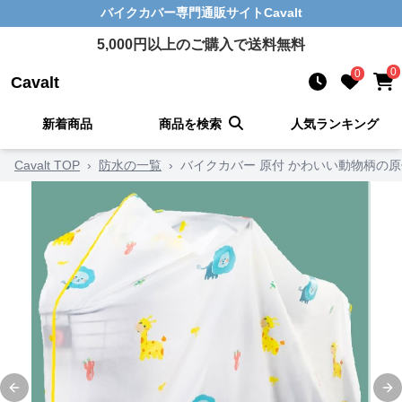
バイクカバー
専門通販サイト
Cavalt
5,000
円以上のご購入で送料無料
0
0
Cavalt
新着商品
商品を検索
人気ランキング
Cavalt TOP
›
防水の一覧
›
バイクカバー 原付 かわいい動物柄の
Previous slide
Ne