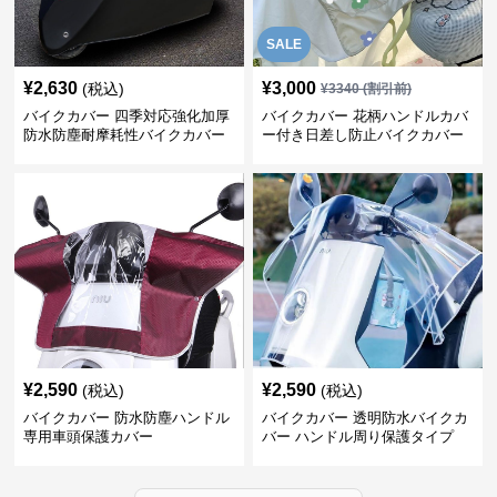
SALE
¥
2,630
¥
3,000
(税込)
¥
3340
(割引前)
バイクカバー 四季対応強化加厚
バイクカバー 花柄ハンドルカバ
防水防塵耐摩耗性バイクカバー
ー付き日差し防止バイクカバー
¥
2,590
¥
2,590
(税込)
(税込)
バイクカバー 防水防塵ハンドル
バイクカバー 透明防水バイクカ
専用車頭保護カバー
バー ハンドル周り保護タイプ