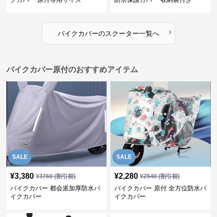
›
バイクカバー
の
スクーター
一覧へ
バイクカバー原付のおすすめアイテム
SALE
SALE
¥
3,380
¥
2,280
¥
3760
(割引前)
¥
2540
(割引前)
バイクカバー 都会派加厚防水バ
バイクカバー 原付 全方位防水バ
イクカバー
イクカバー