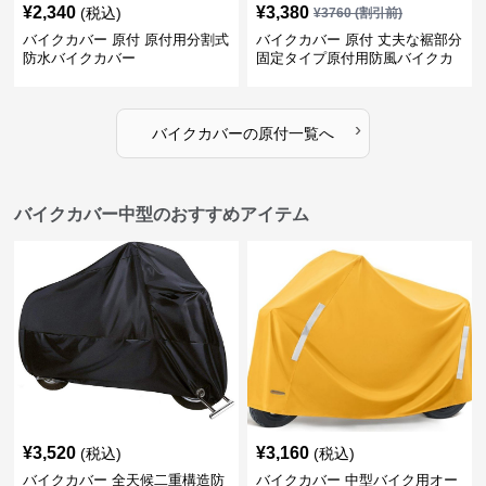
¥
2,340
¥
3,380
(税込)
¥
3760
(割引前)
バイクカバー 原付 原付用分割式
バイクカバー 原付 丈夫な裾部分
防水バイクカバー
固定タイプ原付用防風バイクカ
バー
›
バイクカバー
の
原付
一覧へ
バイクカバー中型のおすすめアイテム
¥
3,520
¥
3,160
(税込)
(税込)
バイクカバー 全天候二重構造防
バイクカバー 中型バイク用オー