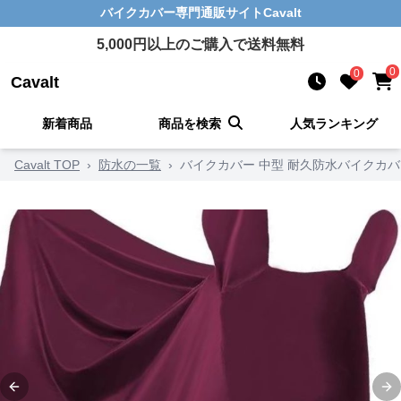
バイクカバー
専門通販サイト
Cavalt
5,000
円以上のご購入で送料無料
0
0
Cavalt
新着商品
商品を検索
人気ランキング
Cavalt TOP
›
防水の一覧
›
バイクカバー 中型 耐久防水バイクカバ
Previous slide
Ne