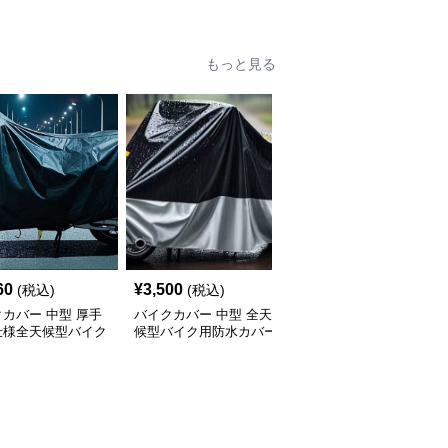
もっと見る
60
¥
3,500
¥
2,920
(税込)
(税込)
(税込)
カバー 中型 厚手
バイクカバー 中型 全天
バイクカバー 原付 全天
仕様全天候型バイク
候型バイク用防水カバー
候対応 丈夫な原付バイ
ー
クカバー