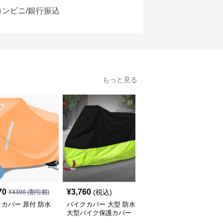
コンビニ/銀行振込
もっと見る
70
¥
3,760
¥
2,820
(税込)
(税込)
¥
4300
(割引前)
カバー 原付 防水
バイクカバー 大型 防水
バイクカバー 中型 中型
大型バイク保護カバー
バイク用 防水収納付き
保護カバー