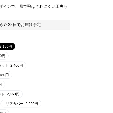
ザインで、風で飛ばされにくい工夫も
ら7~28日でお届け予定
2,180
円
0
円
セット
2,460
円
180
円
円
ット
2,460
円
リアカバー
2,220
円