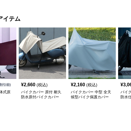
アイテム
¥
2,660
¥
2,160
¥
3,0
(税込)
(税込)
割引前)
体式原
バイクカバー 原付 耐久
バイクカバー 中型 全天
バイク
防水原付バイクカバー
候型バイク保護カバー
防水
カバ