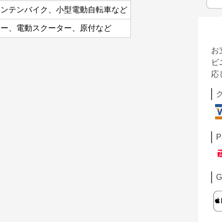
ウンテンバイク、小型電動自転車など
ター、電動スクーター、原付など
お
ビ
応
P
G