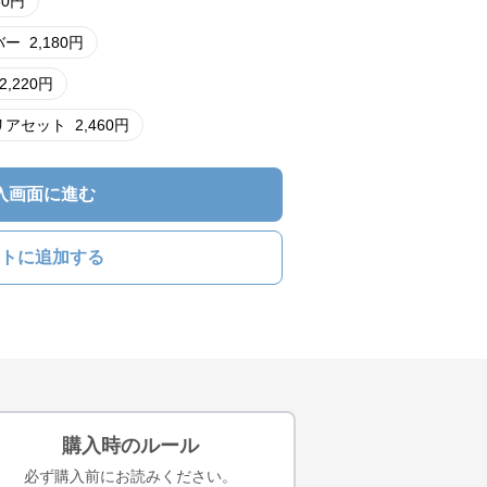
60
円
バー
2,180
円
2,220
円
リアセット
2,460
円
入画面に進む
トに追加する
購入時のルール
必ず購入前にお読みください。