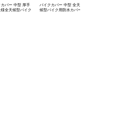
カバー 中型 厚手
バイクカバー 中型 全天
バイクカバー 原付 全天
仕様全天候型バイク
候型バイク用防水カバー
候対応 丈夫な原付バイ
ー
クカバー