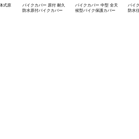
体式原
バイクカバー 原付 耐久
バイクカバー 中型 全天
バイク
防水原付バイクカバー
候型バイク保護カバー
防水
カバ