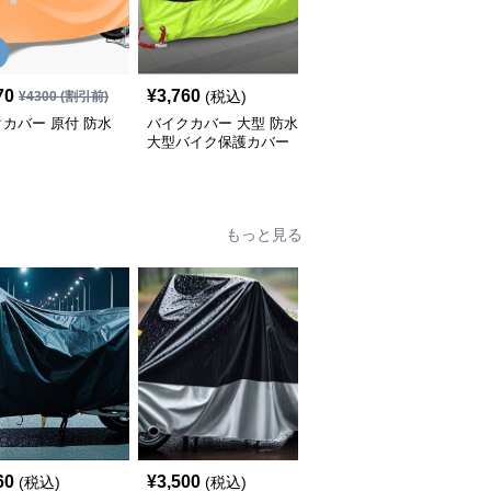
SALE
70
¥
3,760
¥
2,540
(税込)
¥
4300
(割引前)
¥
2820
(割引前)
カバー 原付 防水
バイクカバー 大型 防水
バイクカバー 中型 中型
大型バイク保護カバー
バイク用 防水収納付き
保護カバー
もっと見る
SALE
60
¥
3,500
¥
2,630
(税込)
(税込)
¥
2920
(割引前)