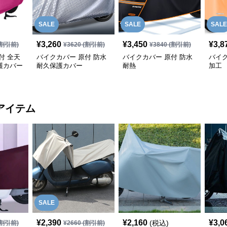
SALE
SALE
SALE
¥
3,260
¥
3,450
¥
3,8
割引前)
¥
3620
(割引前)
¥
3840
(割引前)
付 全天
バイクカバー 原付 防水
バイクカバー 原付 防水
バイク
護カバー
耐久保護カバー
耐熱
加工
アイテム
SALE
¥
2,390
¥
2,160
¥
3,0
(税込)
割引前)
¥
2660
(割引前)