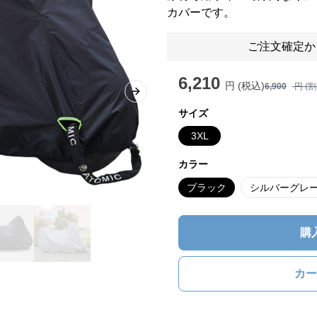
カバーです。
ご注文確定か
6,210
円 (税込)
6,900
円 (
Next slide
サイズ
3XL
カラー
ブラック
シルバーグレ
購
カー