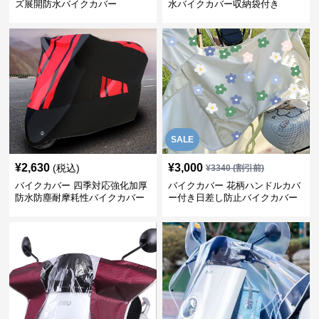
ズ展開防水バイクカバー
水バイクカバー収納袋付き
SALE
¥
2,630
¥
3,000
(税込)
¥
3340
(割引前)
バイクカバー 四季対応強化加厚
バイクカバー 花柄ハンドルカバ
防水防塵耐摩耗性バイクカバー
ー付き日差し防止バイクカバー