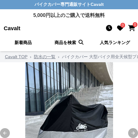
バイクカバー
専門通販サイト
Cavalt
5,000
円以上のご購入で送料無料
0
0
Cavalt
新着商品
商品を検索
人気ランキング
Cavalt TOP
›
防水の一覧
›
バイクカバー 大型バイク用全天候型プ
Previous slide
Ne