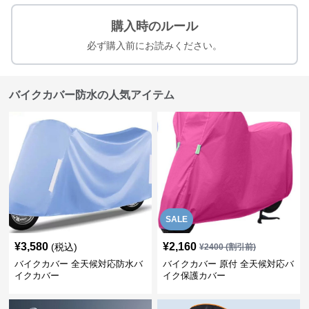
購入時のルール
必ず購入前にお読みください。
バイクカバー防水の人気アイテム
SALE
¥
3,580
¥
2,160
(税込)
¥
2400
(割引前)
バイクカバー 全天候対応防水バ
バイクカバー 原付 全天候対応バ
イクカバー
イク保護カバー