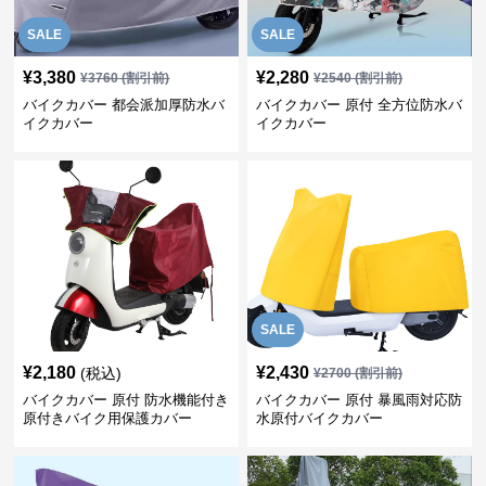
SALE
SALE
¥
3,380
¥
2,280
¥
3760
(割引前)
¥
2540
(割引前)
バイクカバー 都会派加厚防水バ
バイクカバー 原付 全方位防水バ
イクカバー
イクカバー
SALE
¥
2,180
¥
2,430
(税込)
¥
2700
(割引前)
バイクカバー 原付 防水機能付き
バイクカバー 原付 暴風雨対応防
原付きバイク用保護カバー
水原付バイクカバー