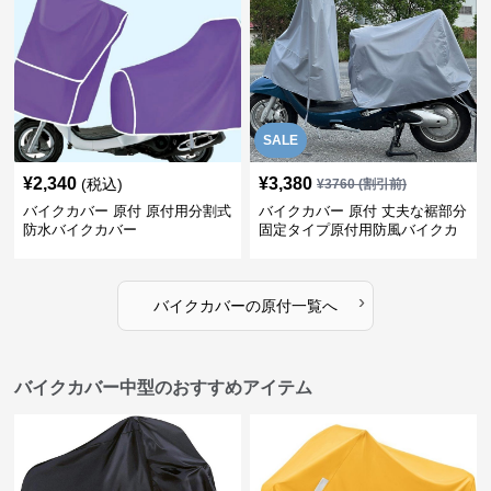
SALE
¥
2,340
¥
3,380
(税込)
¥
3760
(割引前)
バイクカバー 原付 原付用分割式
バイクカバー 原付 丈夫な裾部分
防水バイクカバー
固定タイプ原付用防風バイクカ
バー
›
バイクカバー
の
原付
一覧へ
バイクカバー中型のおすすめアイテム