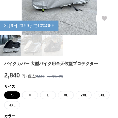
8
月
9
日 23:59まで10%OFF
バイクカバー 大型バイク用全天候型プロテクター
2,840
円 (税込)
3,160
円 (割引前)
サイズ
S
M
L
XL
2XL
3XL
4XL
カラー