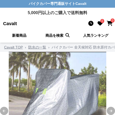
バイクカバー
専門通販サイト
Cavalt
5,000
円以上のご購入で送料無料
0
0
Cavalt
新着商品
商品を検索
人気ランキング
Cavalt TOP
›
防水の一覧
›
バイクカバー 全天候対応 防水原付カバ
Previous slide
Ne