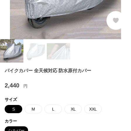
バイクカバー 全天候対応 防水原付カバー
2,440
円
サイズ
S
M
L
XL
XXL
カラー
シルバー