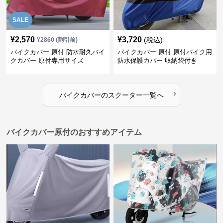
SALE
¥
2,570
¥
3,720
(税込)
¥
2860
(割引前)
バイクカバー 原付 防水耐久バイ
バイクカバー 原付 原付バイク用
クカバー 原付専用サイズ
防水保護カバー 収納袋付き
›
バイクカバー
の
スクーター
一覧へ
バイクカバー原付のおすすめアイテム