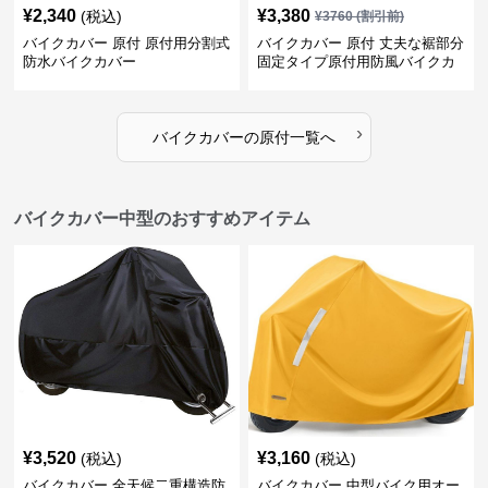
¥
2,340
¥
3,380
(税込)
¥
3760
(割引前)
バイクカバー 原付 原付用分割式
バイクカバー 原付 丈夫な裾部分
防水バイクカバー
固定タイプ原付用防風バイクカ
バー
›
バイクカバー
の
原付
一覧へ
バイクカバー中型のおすすめアイテム
¥
3,520
¥
3,160
(税込)
(税込)
バイクカバー 全天候二重構造防
バイクカバー 中型バイク用オー