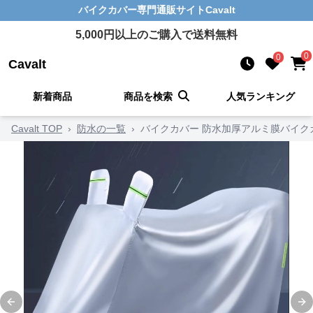
バイクカバー
専門通販サイト
Cavalt
5,000
円以上のご購入で送料無料
0
0
Cavalt
新着商品
商品を検索
人気ランキング
Cavalt TOP
›
防水の一覧
›
バイクカバー 防水加厚アルミ膜バイク
Previous slide
Ne