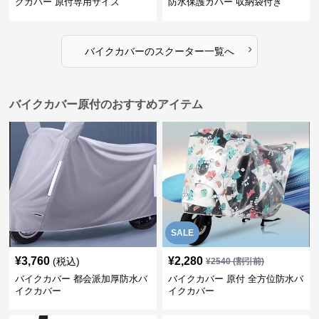
クカバー 原付専用サイズ
防水保護カバー 収納袋付き
›
バイクカバー
の
スクーター
一覧へ
バイクカバー原付のおすすめアイテム
SALE
¥
3,760
¥
2,280
(税込)
¥
2540
(割引前)
バイクカバー 都会派加厚防水バ
バイクカバー 原付 全方位防水バ
イクカバー
イクカバー