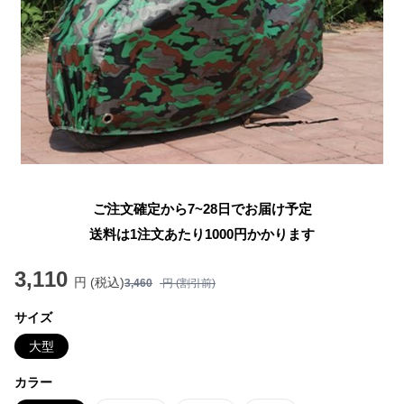
ご注文確定から7~28日でお届け予定
送料は1注文あたり
1000
円かかります
3,110
円 (税込)
3,460
円 (割引前)
サイズ
大型
カラー