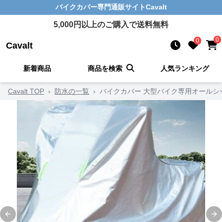
バイクカバー
専門通販サイト
Cavalt
5,000
円以上のご購入で送料無料
0
0
Cavalt
新着商品
商品を検索
人気ランキング
Cavalt TOP
›
防水の一覧
›
バイクカバー 大型バイク専用オールシ
Previous slide
Ne