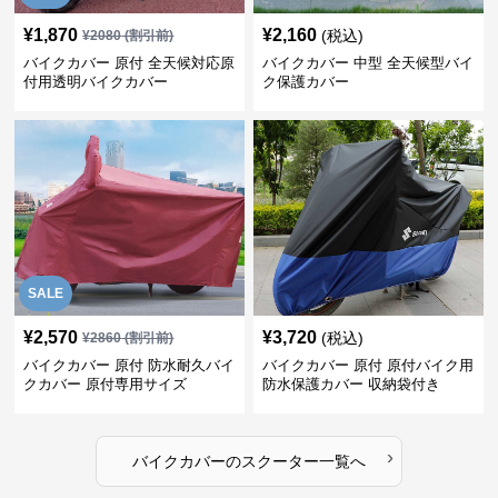
¥
1,870
¥
2,160
(税込)
¥
2080
(割引前)
バイクカバー 原付 全天候対応原
バイクカバー 中型 全天候型バイ
付用透明バイクカバー
ク保護カバー
SALE
¥
2,570
¥
3,720
(税込)
¥
2860
(割引前)
バイクカバー 原付 防水耐久バイ
バイクカバー 原付 原付バイク用
クカバー 原付専用サイズ
防水保護カバー 収納袋付き
›
バイクカバー
の
スクーター
一覧へ