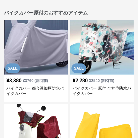
バイクカバー原付のおすすめアイテム
SALE
SALE
¥
3,380
¥
2,280
¥
3760
(割引前)
¥
2540
(割引前)
バイクカバー 都会派加厚防水バ
バイクカバー 原付 全方位防水バ
イクカバー
イクカバー