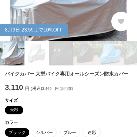
8
月
9
日 23:59まで10%OFF
バイクカバー 大型バイク専用オールシーズン防水カバー
3,110
円 (税込)
3,460
円 (割引前)
サイズ
大型
カラー
ブラック
シルバー
ブルー
迷彩