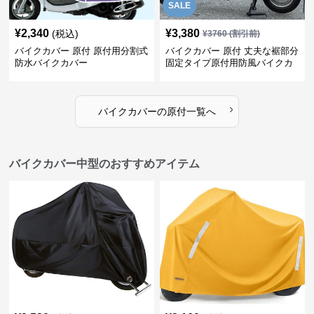
SALE
¥
2,340
¥
3,380
(税込)
¥
3760
(割引前)
バイクカバー 原付 原付用分割式
バイクカバー 原付 丈夫な裾部分
防水バイクカバー
固定タイプ原付用防風バイクカ
バー
›
バイクカバー
の
原付
一覧へ
バイクカバー中型のおすすめアイテム