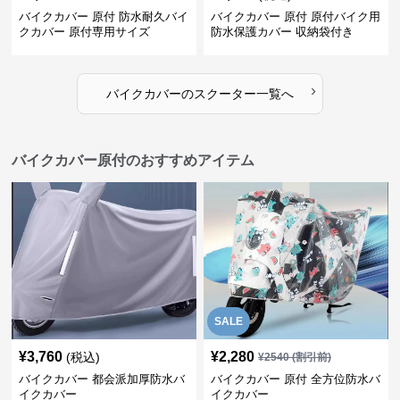
バイクカバー 原付 防水耐久バイ
バイクカバー 原付 原付バイク用
クカバー 原付専用サイズ
防水保護カバー 収納袋付き
›
バイクカバー
の
スクーター
一覧へ
バイクカバー原付のおすすめアイテム
SALE
¥
3,760
¥
2,280
(税込)
¥
2540
(割引前)
バイクカバー 都会派加厚防水バ
バイクカバー 原付 全方位防水バ
イクカバー
イクカバー