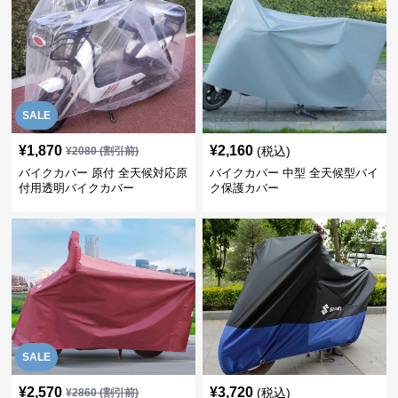
SALE
¥
1,870
¥
2,160
(税込)
¥
2080
(割引前)
バイクカバー 原付 全天候対応原
バイクカバー 中型 全天候型バイ
付用透明バイクカバー
ク保護カバー
SALE
¥
2,570
¥
3,720
(税込)
¥
2860
(割引前)