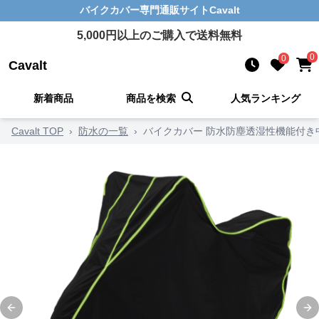
バイクカバー
専門通販サイト
Cavalt
5,000
円以上のご購入で送料無料
0
0
Cavalt
新着商品
商品を検索
人気ランキング
Cavalt TOP
›
防水の一覧
›
バイクカバー 防水防塵透湿性機能付き
Previous slide
Ne