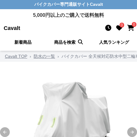
バイクカバー
専門通販サイト
Cavalt
5,000
円以上のご購入で送料無料
0
0
Cavalt
新着商品
商品を検索
人気ランキング
Cavalt TOP
›
防水の一覧
›
バイクカバー 全天候対応防水中型二輪
Previous slide
Ne