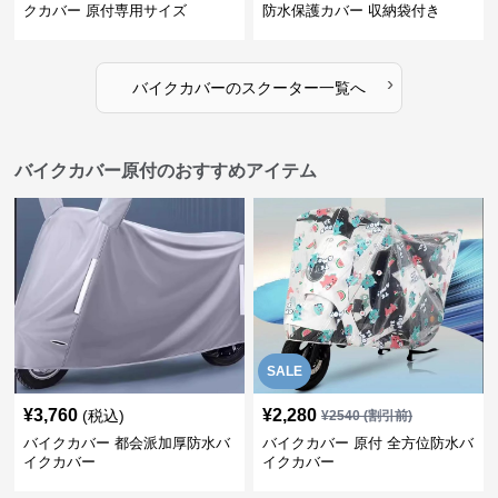
クカバー 原付専用サイズ
防水保護カバー 収納袋付き
›
バイクカバー
の
スクーター
一覧へ
バイクカバー原付のおすすめアイテム
SALE
¥
3,760
¥
2,280
(税込)
¥
2540
(割引前)
バイクカバー 都会派加厚防水バ
バイクカバー 原付 全方位防水バ
イクカバー
イクカバー