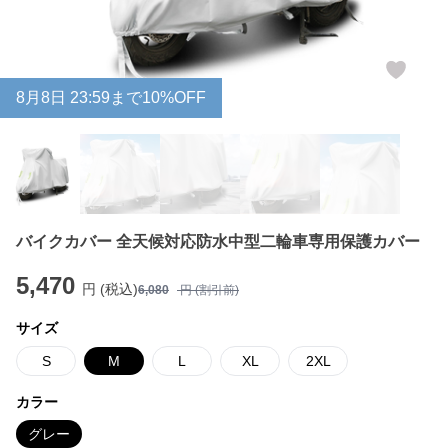
8
月
8
日 23:59まで10%OFF
バイクカバー 全天候対応防水中型二輪車専用保護カバー
5,470
円 (税込)
6,080
円 (割引前)
サイズ
S
M
L
XL
2XL
カラー
グレー