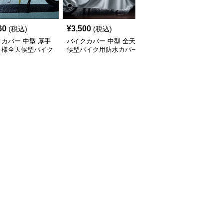
SALE
60
¥
3,500
¥
2,630
(税込)
(税込)
¥
2920
(割引前)
カバー 中型 厚手
バイクカバー 中型 全天
バイクカバー 原付 全天
仕様全天候型バイク
候型バイク用防水カバー
候対応 丈夫な原付バイ
ー
クカバー