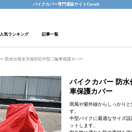
バイクカバー
専門通販サイト
Cavalt
人気ランキング
記事一覧
ー 防水仕様全天候対応中型二輪車保護カバー
バイクカバー 防水
車保護カバー
雨風や紫外線からしっかりと
す。
中型バイクに最適なサイズ設
ットします。