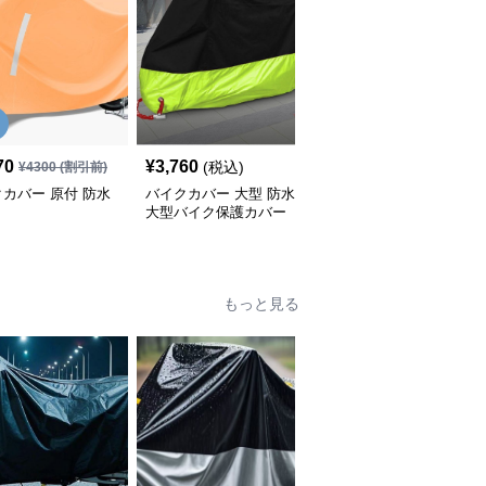
SALE
70
¥
3,760
¥
2,540
(税込)
¥
4300
(割引前)
¥
2820
(割引前)
カバー 原付 防水
バイクカバー 大型 防水
バイクカバー 中型 中型
大型バイク保護カバー
バイク用 防水収納付き
保護カバー
もっと見る