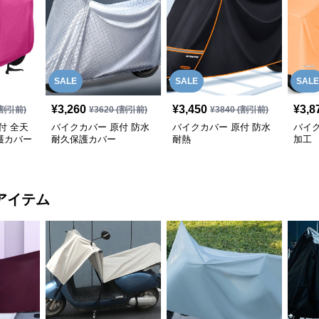
SALE
SALE
SALE
¥
3,260
¥
3,450
¥
3,8
割引前)
¥
3620
(割引前)
¥
3840
(割引前)
付 全天
バイクカバー 原付 防水
バイクカバー 原付 防水
バイク
護カバー
耐久保護カバー
耐熱
加工
アイテム