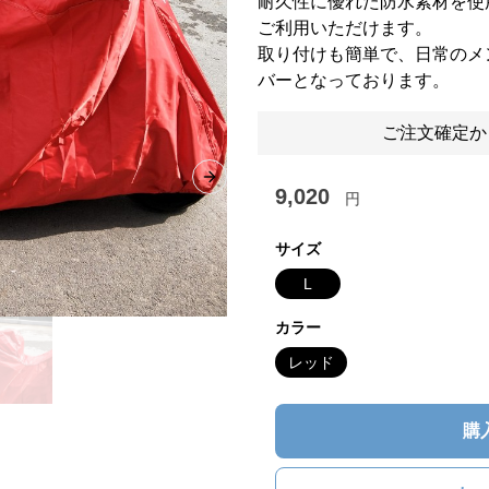
耐久性に優れた防水素材を使
ご利用いただけます。
取り付けも簡単で、日常のメ
バーとなっております。
ご注文確定か
Next slide
9,020
円
サイズ
L
カラー
レッド
購