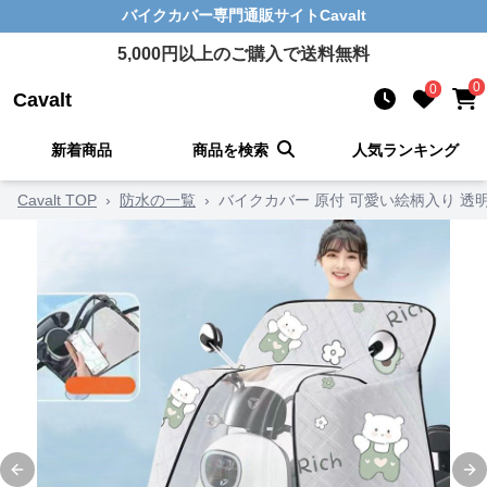
バイクカバー
専門通販サイト
Cavalt
5,000
円以上のご購入で送料無料
0
0
Cavalt
新着商品
商品を検索
人気ランキング
Cavalt TOP
›
防水の一覧
›
バイクカバー 原付 可愛い絵柄入り 透
Previous slide
Ne