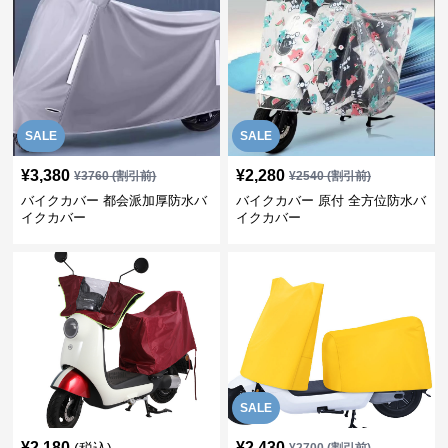
SALE
SALE
¥
3,380
¥
2,280
¥
3760
(割引前)
¥
2540
(割引前)
バイクカバー 都会派加厚防水バ
バイクカバー 原付 全方位防水バ
イクカバー
イクカバー
SALE
¥
2,180
¥
2,430