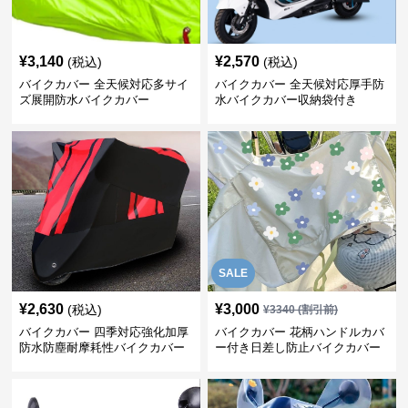
¥
3,140
¥
2,570
(税込)
(税込)
バイクカバー 全天候対応多サイ
バイクカバー 全天候対応厚手防
ズ展開防水バイクカバー
水バイクカバー収納袋付き
SALE
¥
2,630
¥
3,000
(税込)
¥
3340
(割引前)
バイクカバー 四季対応強化加厚
バイクカバー 花柄ハンドルカバ
防水防塵耐摩耗性バイクカバー
ー付き日差し防止バイクカバー