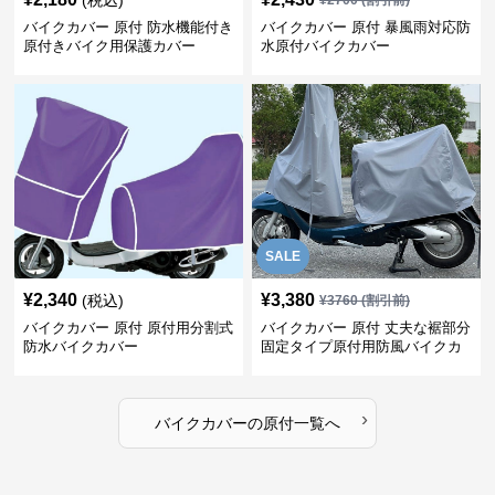
(税込)
¥
2700
(割引前)
バイクカバー 原付 防水機能付き
バイクカバー 原付 暴風雨対応防
原付きバイク用保護カバー
水原付バイクカバー
SALE
¥
2,340
¥
3,380
(税込)
¥
3760
(割引前)
バイクカバー 原付 原付用分割式
バイクカバー 原付 丈夫な裾部分
防水バイクカバー
固定タイプ原付用防風バイクカ
バー
›
バイクカバー
の
原付
一覧へ