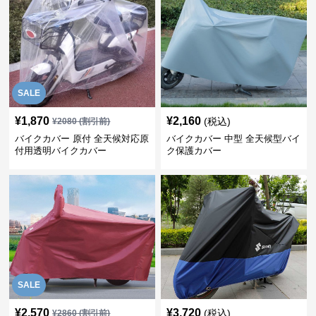
SALE
¥
1,870
¥
2,160
(税込)
¥
2080
(割引前)
バイクカバー 原付 全天候対応原
バイクカバー 中型 全天候型バイ
付用透明バイクカバー
ク保護カバー
SALE
¥
2,570
¥
3,720
(税込)
¥
2860
(割引前)