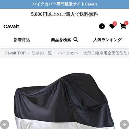
バイクカバー
専門通販サイト
Cavalt
5,000
円以上のご購入で送料無料
0
0
Cavalt
新着商品
商品を検索
人気ランキング
Cavalt TOP
›
防水の一覧
›
バイクカバー 大型二輪車用全天候型防
Previous slide
Ne