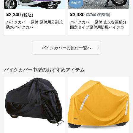
SALE
¥
2,340
¥
3,380
(税込)
¥
3760
(割引前)
バイクカバー 原付 原付用分割式
バイクカバー 原付 丈夫な裾部分
防水バイクカバー
固定タイプ原付用防風バイクカ
バー
›
バイクカバー
の
原付
一覧へ
バイクカバー中型のおすすめアイテム