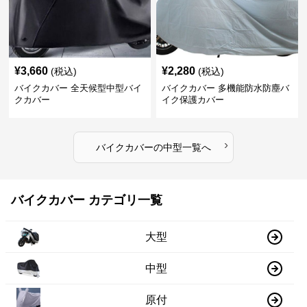
¥
3,660
¥
2,280
(税込)
(税込)
バイクカバー 全天候型中型バイ
バイクカバー 多機能防水防塵バ
クカバー
イク保護カバー
›
バイクカバー
の
中型
一覧へ
バイクカバー カテゴリ一覧
大型
中型
原付