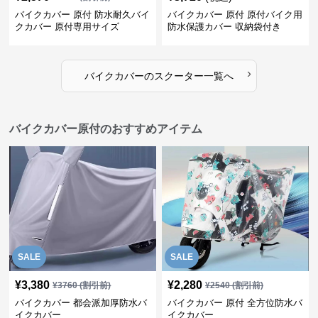
バイクカバー 原付 防水耐久バイ
バイクカバー 原付 原付バイク用
クカバー 原付専用サイズ
防水保護カバー 収納袋付き
›
バイクカバー
の
スクーター
一覧へ
バイクカバー原付のおすすめアイテム
SALE
SALE
¥
3,380
¥
2,280
¥
3760
(割引前)
¥
2540
(割引前)
バイクカバー 都会派加厚防水バ
バイクカバー 原付 全方位防水バ
イクカバー
イクカバー