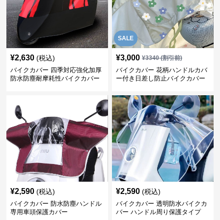
SALE
¥
2,630
¥
3,000
(税込)
¥
3340
(割引前)
バイクカバー 四季対応強化加厚
バイクカバー 花柄ハンドルカバ
防水防塵耐摩耗性バイクカバー
ー付き日差し防止バイクカバー
¥
2,590
¥
2,590
(税込)
(税込)
バイクカバー 防水防塵ハンドル
バイクカバー 透明防水バイクカ
専用車頭保護カバー
バー ハンドル周り保護タイプ