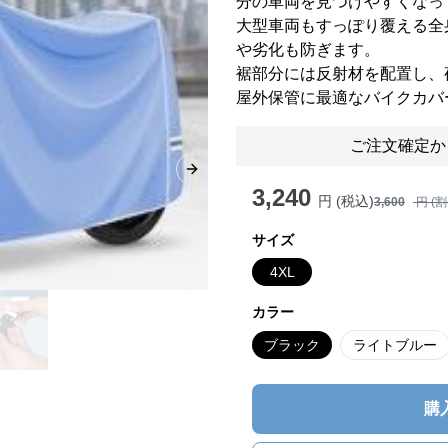
分の車両を見つけやすくなっ
大型車両もすっぽり覆える全
や劣化も防ぎます。
裾部分には反射材を配置し、
屋外保管に最適なバイクカバ
ご注文確定か
Next slide
3,240
円 (税込)
3,600
円 (
サイズ
4XL
カラー
ブラック
ライトブルー
購