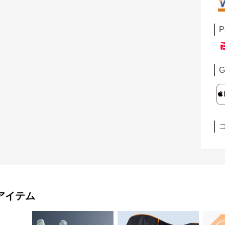
P
G
アイテム