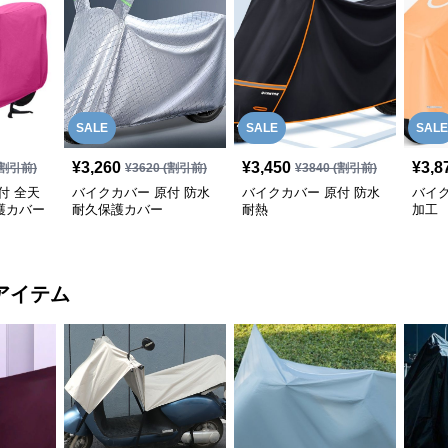
SALE
SALE
SALE
¥
3,260
¥
3,450
¥
3,8
割引前)
¥
3620
(割引前)
¥
3840
(割引前)
付 全天
バイクカバー 原付 防水
バイクカバー 原付 防水
バイク
護カバー
耐久保護カバー
耐熱
加工
アイテム