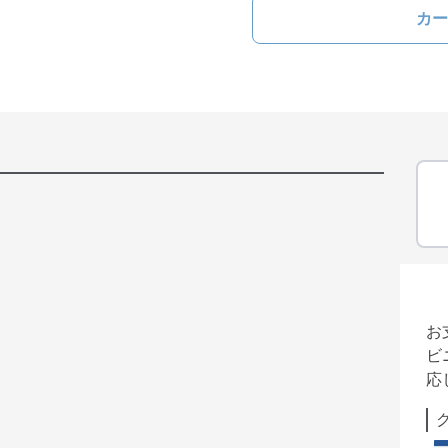
カー
お
ビ
応