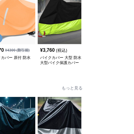
70
¥
3,760
¥
2,820
(税込)
(税込)
¥
4300
(割引前)
カバー 原付 防水
バイクカバー 大型 防水
バイクカバー 中型 中型
大型バイク保護カバー
バイク用 防水収納付き
保護カバー
もっと見る