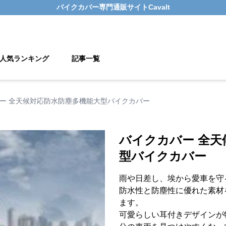
バイクカバー
専門通販サイト
Cavalt
人気ランキング
記事一覧
ー 全天候対応防水防塵多機能大型バイクカバー
バイクカバー 全天
型バイクカバー
雨や日差し、埃から愛車を守
防水性と防塵性に優れた素材
ます。
可愛らしい耳付きデザインが