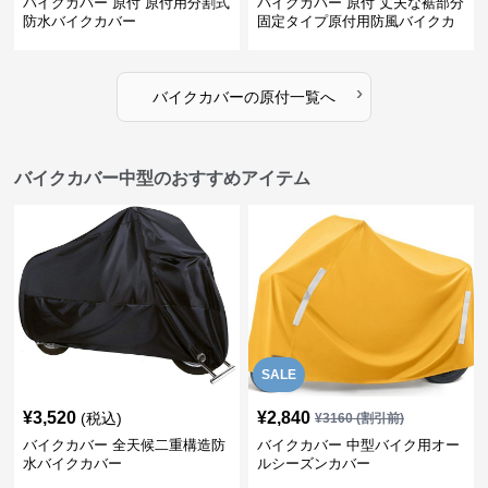
バイクカバー 原付 原付用分割式
バイクカバー 原付 丈夫な裾部分
防水バイクカバー
固定タイプ原付用防風バイクカ
バー
›
バイクカバー
の
原付
一覧へ
バイクカバー中型のおすすめアイテム
SALE
¥
3,520
¥
2,840
(税込)
¥
3160
(割引前)
バイクカバー 全天候二重構造防
バイクカバー 中型バイク用オー
水バイクカバー
ルシーズンカバー