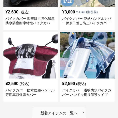
SALE
¥
2,630
¥
3,000
(税込)
¥
3340
(割引前)
バイクカバー 四季対応強化加厚
バイクカバー 花柄ハンドルカバ
防水防塵耐摩耗性バイクカバー
ー付き日差し防止バイクカバー
¥
2,590
¥
2,590
(税込)
(税込)
バイクカバー 防水防塵ハンドル
バイクカバー 透明防水バイクカ
専用車頭保護カバー
バー ハンドル周り保護タイプ
›
新着アイテムの一覧へ