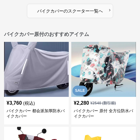
›
バイクカバー
の
スクーター
一覧へ
バイクカバー原付のおすすめアイテム
SALE
¥
3,760
¥
2,280
(税込)
¥
2540
(割引前)
バイクカバー 都会派加厚防水バ
バイクカバー 原付 全方位防水バ
イクカバー
イクカバー