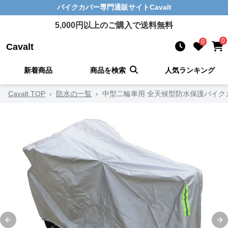
バイクカバー
専門通販サイト
Cavalt
5,000
円以上のご購入で送料無料
0
0
Cavalt
新着商品
商品を検索
人気ランキング
Cavalt TOP
›
防水の一覧
›
中型二輪車用 全天候型防水保護バイク
Previous slide
Ne