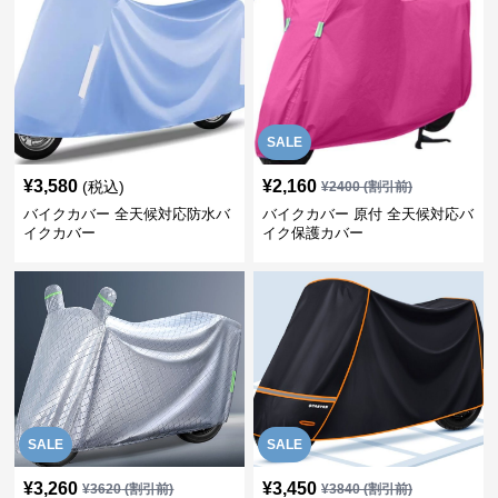
SALE
¥
3,580
¥
2,160
(税込)
¥
2400
(割引前)
バイクカバー 全天候対応防水バ
バイクカバー 原付 全天候対応バ
イクカバー
イク保護カバー
SALE
SALE
¥
3,260
¥
3,450
¥
3620
(割引前)
¥
3840
(割引前)