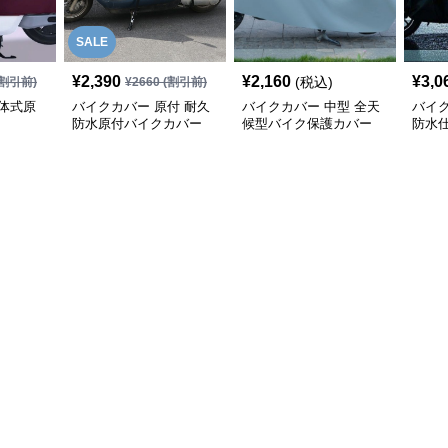
SALE
¥
2,390
¥
2,160
¥
3,0
(税込)
割引前)
¥
2660
(割引前)
体式原
バイクカバー 原付 耐久
バイクカバー 中型 全天
バイク
防水原付バイクカバー
候型バイク保護カバー
防水
カバ