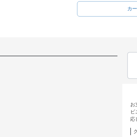
カー
お
ビ
応