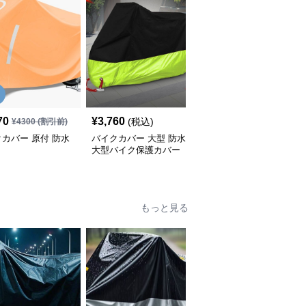
70
¥
3,760
¥
2,820
(税込)
(税込)
¥
4300
(割引前)
カバー 原付 防水
バイクカバー 大型 防水
バイクカバー 中型 中型
大型バイク保護カバー
バイク用 防水収納付き
保護カバー
もっと見る