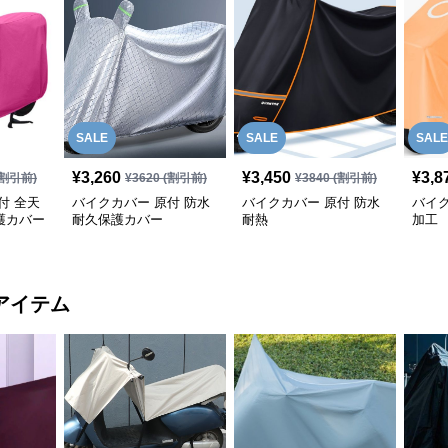
SALE
SALE
SALE
¥
3,260
¥
3,450
¥
3,8
割引前)
¥
3620
(割引前)
¥
3840
(割引前)
付 全天
バイクカバー 原付 防水
バイクカバー 原付 防水
バイク
護カバー
耐久保護カバー
耐熱
加工
アイテム