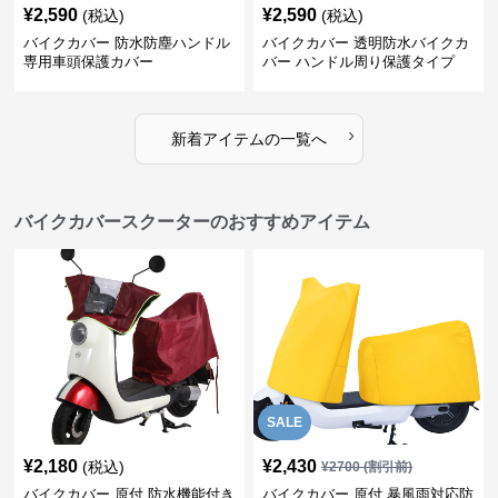
¥
2,590
¥
2,590
(税込)
(税込)
バイクカバー 防水防塵ハンドル
バイクカバー 透明防水バイクカ
専用車頭保護カバー
バー ハンドル周り保護タイプ
›
新着アイテムの一覧へ
バイクカバースクーターのおすすめアイテム
SALE
¥
2,180
¥
2,430
(税込)
¥
2700
(割引前)
バイクカバー 原付 防水機能付き
バイクカバー 原付 暴風雨対応防