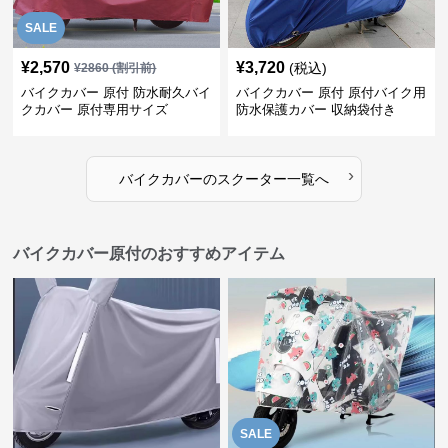
SALE
¥
2,570
¥
3,720
(税込)
¥
2860
(割引前)
バイクカバー 原付 防水耐久バイ
バイクカバー 原付 原付バイク用
クカバー 原付専用サイズ
防水保護カバー 収納袋付き
›
バイクカバー
の
スクーター
一覧へ
バイクカバー原付のおすすめアイテム
SALE