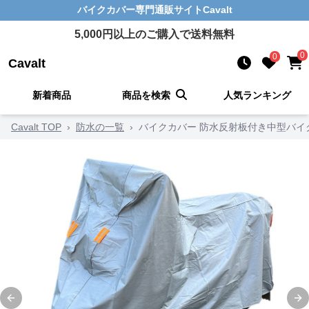
バイクカバー
専門通販サイト
Cavalt
5,000
円以上のご購入で送料無料
0
0
Cavalt
新着商品
商品を検索
人気ランキング
Cavalt TOP
›
防水の一覧
›
バイクカバー 防水反射板付き中型バイ
Previous slide
Ne