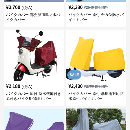
¥
3,760
¥
2,280
(税込)
¥
2540
(割引前)
バイクカバー 都会派加厚防水バ
バイクカバー 原付 全方位防水バ
イクカバー
イクカバー
SALE
¥
2,180
¥
2,430
(税込)
¥
2700
(割引前)
バイクカバー 原付 防水機能付き
バイクカバー 原付 暴風雨対応防
原付きバイク用保護カバー
水原付バイクカバー