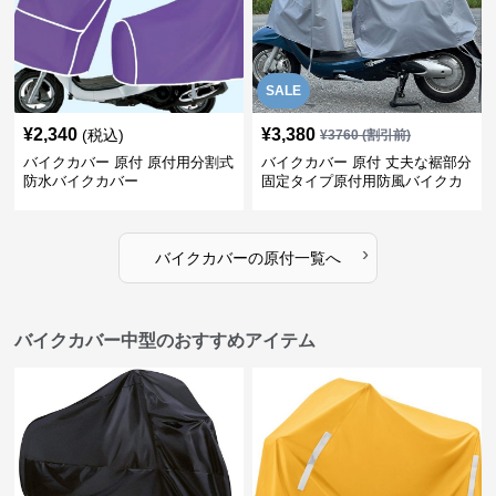
SALE
¥
2,340
¥
3,380
(税込)
¥
3760
(割引前)
バイクカバー 原付 原付用分割式
バイクカバー 原付 丈夫な裾部分
防水バイクカバー
固定タイプ原付用防風バイクカ
バー
›
バイクカバー
の
原付
一覧へ
バイクカバー中型のおすすめアイテム