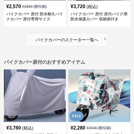
¥
2,570
¥
3,720
(税込)
¥
2860
(割引前)
バイクカバー 原付 防水耐久バイ
バイクカバー 原付 原付バイク用
クカバー 原付専用サイズ
防水保護カバー 収納袋付き
›
バイクカバー
の
スクーター
一覧へ
バイクカバー原付のおすすめアイテム
SALE
¥
3,760
¥
2,280
(税込)
¥
2540
(割引前)