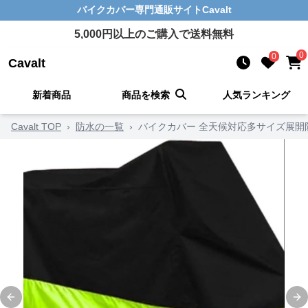
バイクカバー
専門通販サイト
Cavalt
5,000
円以上のご購入で送料無料
0
0
Cavalt
新着商品
商品を検索
人気ランキング
Cavalt TOP
›
防水の一覧
›
バイクカバー 全天候対応多サイズ展開
Previous slide
Ne