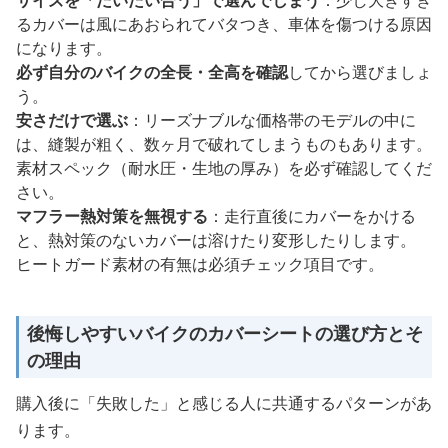
サイズを「だいたい合う」で選んでしまう
：少し大きすぎ
るカバーは風にあおられてバタつき、車体を傷つける原因
になります。
必ず自分のバイクの全長・全高を確認
してから選びましょ
う。
安さだけで選ぶ
：リーズナブルな価格帯のモデルの中に
は、縫製が粗く、数ヶ月で破れてしまうものもあります。
素材スペック（耐水圧・生地の厚み）を必ず確認してくだ
さい。
マフラー熱対策を無視する
：走行直後にカバーをかける
と、熱対策のないカバーは溶けたり変形したりします。
ヒートガード素材の有無は必須チェック項目です。
後悔しやすいバイクのカバーシートの選び方とそ
の理由
購入後に「失敗した」と感じる人に共通するパターンがあ
ります。