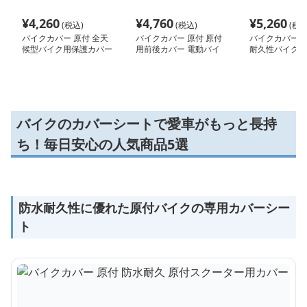
¥
4,260
¥
4,760
¥
5,260
(税込)
(税込)
(税込
バイクカバー 原付 全天
バイクカバー 原付 原付
バイクカバー 原
候型バイク用保護カバー
用前後カバー 電動バイ
耐久性バイクカ
ク保護セット
付専用保護シー
バイクのカバーシートで愛車がもっと長持
ち！毎日安心の人気商品5選
防水耐久性に優れた原付バイクの専用カバーシー
ト