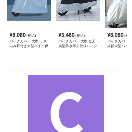
¥
8,080
¥
5,480
¥
8,080
(税込)
(税込)
(税込
バイクカバー 大型 うさ
バイクカバー 大型 全天
バイクカバー 大
みみ耳付き大型バイク保
候型防水耐久仕様バイク
抜群大型バイク
護カバー
カバー
カバー