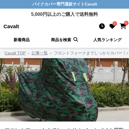
バイクカバー
専門通販サイト
Cavalt
5,000
円以上のご購入で送料無料
0
0
Cavalt
新着商品
商品を検索
人気ランキング
Cavalt TOP
›
記事一覧
›
フロントフォークまでしっかりカバー！