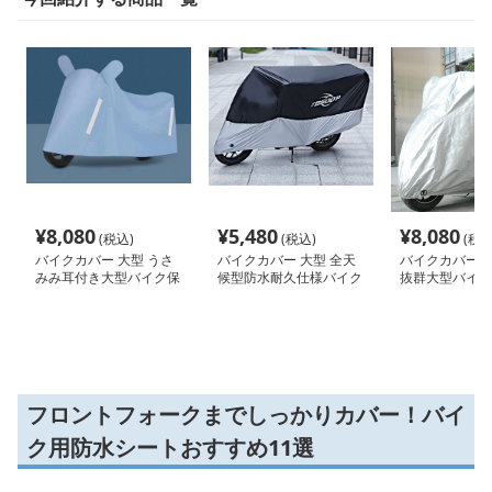
¥
8,080
¥
5,480
¥
8,080
(税込)
(税込)
(税込
バイクカバー 大型 うさ
バイクカバー 大型 全天
バイクカバー 大
みみ耳付き大型バイク保
候型防水耐久仕様バイク
抜群大型バイク
護カバー
カバー
カバー
フロントフォークまでしっかりカバー！バイ
ク用防水シートおすすめ11選