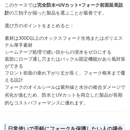
このケースでは
完全防水×UVカット×フォーク前面延長設
計
の三拍子が揃った製品を選ぶことが最善です。
選び方のポイントをまとめると：
素材は300D以上のオックスフォード生地またはポリエス
テル厚手素材
シームテープ処理で縫い目からの浸水をゼロにする
底部にロープ通し穴またはバックル固定機能があり風対策
ができる
フロント前面の垂れ下がり丈が長く、フォーク根本まで覆
える設計
フォークのオイルシールは紫外線と水分の複合ダメージで
劣化が進むため、防水とUVカットを両立した製品が長期
的なコストパフォーマンスに優れます。
日常使いで手軽にフォークを保護したい人の場合