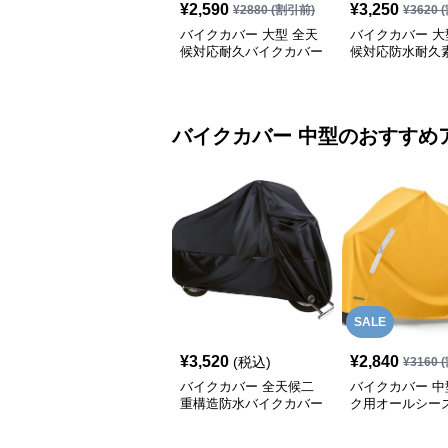
¥
2,590
¥
3,250
¥
2880
(割引前)
¥
3620
(
バイクカバー 大型 全天
バイクカバー 大
候対応耐久バイクカバー
候対応防水耐久
クカバー
バイクカバー
中型
のおすすめ
SALE
¥
3,520
¥
2,840
(税込)
¥
3160
(
バイクカバー 全天候二
バイクカバー 中
重構造防水バイクカバー
ク用オールシー
ー