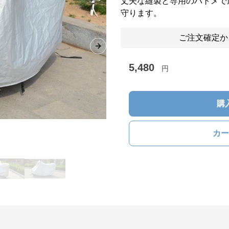
丈夫な縫製と専用のハトメで
守ります。
ご注文確定か
Next slide
5,480
円
購
カー