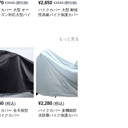
70
¥
2,650
¥
3,300
(税込)
¥
3640
(割引前)
¥
2940
(割引前)
カバー 大型 オー
バイクカバー 大型 耐候
バイクカバー 大型 夜間
ーズン対応大型バイ
性高級バイク保護カバー
反射機能付き大型バイク
水カバー
保護カバー
もっと見る
SALE
60
¥
2,280
¥
3,180
(税込)
(税込)
¥
3540
(割引前)
クカバー 全天候型
バイクカバー 多機能防
バイクカバー オールシ
バイクカバー
水防塵バイク保護カバー
ーズン対応中型バイクカ
バー