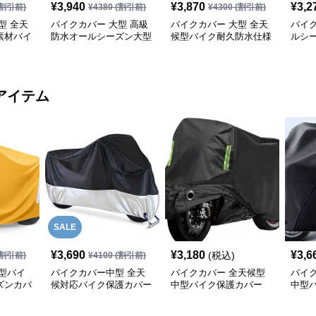
¥
3,940
¥
3,870
¥
3,2
割引前)
¥
4380
(割引前)
¥
4300
(割引前)
型 全天
バイクカバー 大型 高級
バイクカバー 大型 全天
バイク
素材バイ
防水オールシーズン大型
候型バイク耐久防水仕様
ルシ
バイクカバー
保護カバー
ク防
アイテム
SALE
¥
3,690
¥
3,180
¥
3,6
(税込)
割引前)
¥
4100
(割引前)
型バイ
バイクカバー中型 全天
バイクカバー 全天候型
バイ
ズンカバ
候対応バイク保護カバー
中型バイク保護カバー
中型