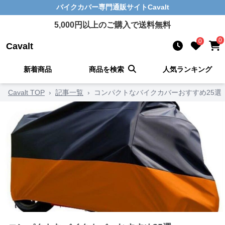
バイクカバー
専門通販サイト
Cavalt
5,000
円以上のご購入で送料無料
0
0
Cavalt
新着商品
商品を検索
人気ランキング
Cavalt TOP
›
記事一覧
›
コンパクトなバイクカバーおすすめ25選