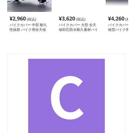
¥
2,960
¥
3,620
¥
4,260
(税込)
(税込)
(税込
バイクカバー 中型 耐久
バイクカバー 大型 全天
バイクカバー 原
性抜群 バイク用全天候
候対応防水耐久素材バイ
候型バイク用保
型カバー
クカバー