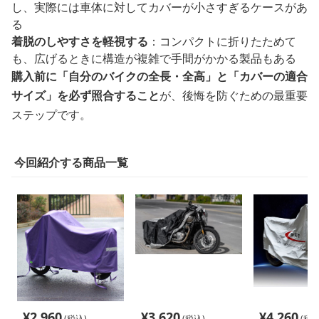
し、実際には車体に対してカバーが小さすぎるケースがあ
る
着脱のしやすさを軽視する
：コンパクトに折りたためて
も、広げるときに構造が複雑で手間がかかる製品もある
購入前に「自分のバイクの全長・全高」と「カバーの適合
サイズ」を必ず照合すること
が、後悔を防ぐための最重要
ステップです。
今回紹介する商品一覧
¥
2,960
¥
3,620
¥
4,260
(税込)
(税込)
(税込