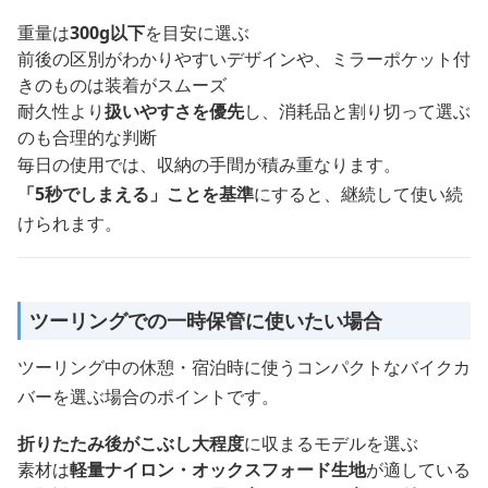
重量は
300g以下
を目安に選ぶ
前後の区別がわかりやすいデザインや、ミラーポケット付
きのものは装着がスムーズ
耐久性より
扱いやすさを優先
し、消耗品と割り切って選ぶ
のも合理的な判断
毎日の使用では、収納の手間が積み重なります。
「5秒でしまえる」ことを基準
にすると、継続して使い続
けられます。
ツーリングでの一時保管に使いたい場合
ツーリング中の休憩・宿泊時に使うコンパクトなバイクカ
バーを選ぶ場合のポイントです。
折りたたみ後がこぶし大程度
に収まるモデルを選ぶ
素材は
軽量ナイロン・オックスフォード生地
が適している