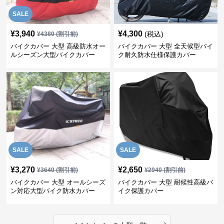
SALE
¥
3,940
¥
4,300
(税込)
¥
4380
(割引前)
バイクカバー 大型 高級防水オー
バイクカバー 大型 全天候型バイ
ルシーズン大型バイクカバー
ク耐久防水仕様保護カバー
SALE
SALE
¥
3,270
¥
2,650
¥
3640
(割引前)
¥
2940
(割引前)
バイクカバー 大型 オールシーズ
バイクカバー 大型 耐候性高級バ
ン対応大型バイク防水カバー
イク保護カバー
›