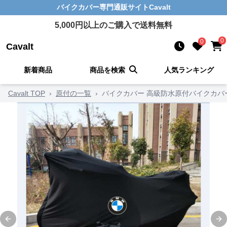
バイクカバー
専門通販サイト
Cavalt
5,000
円以上のご購入で送料無料
0
0
Cavalt
新着商品
商品を検索
人気ランキング
Cavalt TOP
›
原付の一覧
›
バイクカバー 高級防水原付バイクカバ
Previous slide
Ne