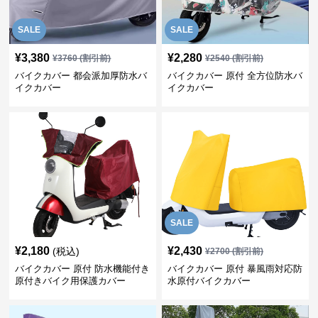
SALE
SALE
¥
3,380
¥
2,280
¥
3760
(割引前)
¥
2540
(割引前)
バイクカバー 都会派加厚防水バ
バイクカバー 原付 全方位防水バ
イクカバー
イクカバー
SALE
¥
2,180
¥
2,430
(税込)
¥
2700
(割引前)
バイクカバー 原付 防水機能付き
バイクカバー 原付 暴風雨対応防
原付きバイク用保護カバー
水原付バイクカバー