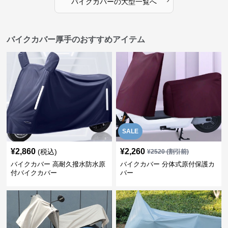
バイクカバー
の
大型
一覧へ
バイクカバー厚手のおすすめアイテム
SALE
¥
2,860
¥
2,260
(税込)
¥
2520
(割引前)
バイクカバー 高耐久撥水防水原
バイクカバー 分体式原付保護カ
付バイクカバー
バー