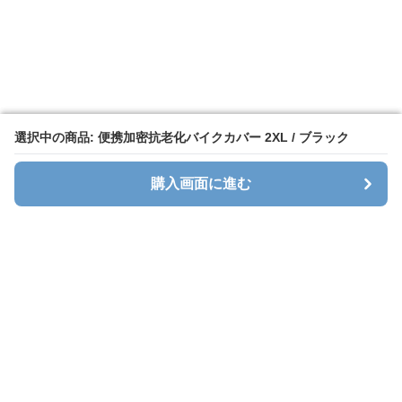
選択中の商品: 便携加密抗老化バイクカバー 2XL / ブラック
選択中の商品: 便携加密抗老化バイクカバー 2XL / ブラック
購入画面に進む
購入画面に進む