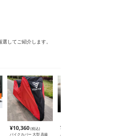
厳選してご紹介します。
¥
10,360
¥
7,320
¥
2,140
(税込)
(税込)
(税込
バイクカバー 大型 高級
バイクカバー 大型 大型
バイクカバー 