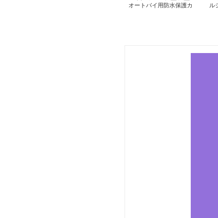
オートバイ用防水保護カ
ル
バー
ク