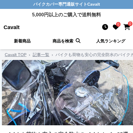
バイクカバー
専門通販サイト
Cavalt
5,000
円以上のご購入で送料無料
0
0
Cavalt
新着商品
商品を検索
人気ランキング
Cavalt TOP
›
記事一覧
›
バイクも荷物も安心の完全防水のバイクカ