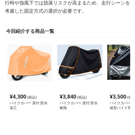
行時や強風下では脱落リスクが高まるため、走行シーンを
考慮した固定方式の選択が必要です。
今回紹介する商品一覧
¥
4,300
¥
3,840
¥
3,500
(税込)
(税込)
(税込
バイクカバー 原付 防水
バイクカバー 原付 防水
バイクカバー 中
加工
耐熱
候型バイク用防