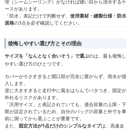
理（シームシーリング）がなければ縫い目から浸水するケ
ースがあります。
「防水」表記だけで判断せず、
使用素材・縫製仕様・防水
規格
の3点を必ず確認してください。
後悔しやすい選び方とその理由
サイズを「なんとなく合いそう」で選ぶ
のは、最も後悔し
やすい選び方のひとつです。
カバーが小さすぎると開口部が完全に塞がらず、雨水が侵
入します。
逆に大きすぎると走行中に風をはらんでバタつき、固定が
外れるリスクがあります。
「汎用サイズ」と表記されていても、適合容量の上限・下
限が設定されているため、自分のバッグの容量と外寸を事
前に測ってから選ぶことが重要です。
また、
固定方法が1点だけのシンプルなタイプ
は、高速走