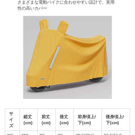
さまざまな電動バイクに合わせやすい設計で、実用
性の高いカバー
サ
総丈
前丈
後丈
前身頃上/
後身頃上/
イ
(cm)
(cm)
(cm)
下(cm)
下(cm)
ズ