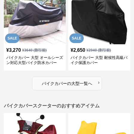
SALE
SALE
¥
3,270
¥
2,650
¥
3640
(割引前)
¥
2940
(割引前)
バイクカバー 大型 オールシーズ
バイクカバー 大型 耐候性高級バ
ン対応大型バイク防水カバー
イク保護カバー
›
バイクカバー
の
大型
一覧へ
バイクカバースクーターのおすすめアイテム