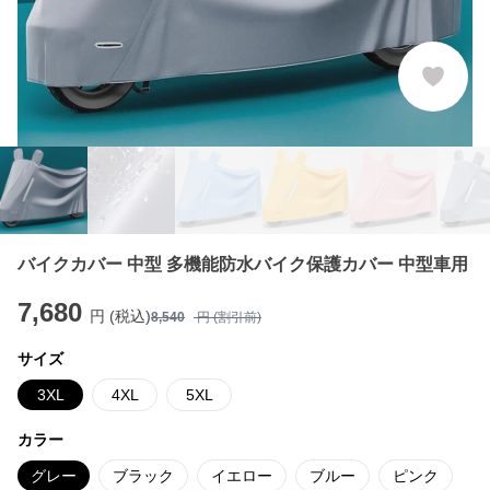
バイクカバー 中型 多機能防水バイク保護カバー 中型車用
7,680
円 (税込)
8,540
円 (割引前)
サイズ
3XL
4XL
5XL
カラー
グレー
ブラック
イエロー
ブルー
ピンク