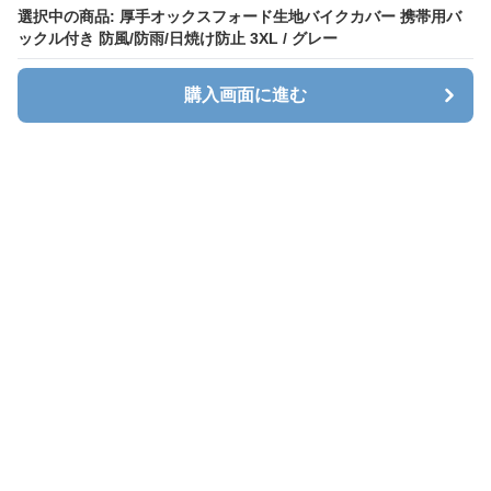
選択中の商品: 厚手オックスフォード生地バイクカバー 携帯用バ
選択中の商品: 厚手オックスフォード生地バイクカバー 携帯用バ
ックル付き 防風/防雨/日焼け防止 3XL / グレー
ックル付き 防風/防雨/日焼け防止 3XL / グレー
購入画面に進む
購入画面に進む
Cavalt
について
会社概要
利用規約