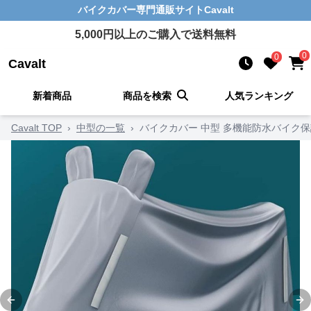
バイクカバー
専門通販サイト
Cavalt
5,000
円以上のご購入で送料無料
0
0
Cavalt
新着商品
商品を検索
人気ランキング
Cavalt TOP
›
中型の一覧
›
バイクカバー 中型 多機能防水バイク保
Previous slide
Ne