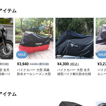
アイテム
SALE
SALE
¥
3,940
¥
4,300
¥
3,2
(税込)
割引前)
¥
4380
(割引前)
型 全天
バイクカバー 大型 高級
バイクカバー 大型 全天
バイク
素材バイ
防水オールシーズン大型
候型バイク耐久防水仕様
ルシ
バイクカバー
保護カバー
ク防
アイテム