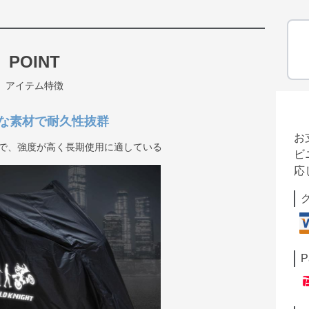
POINT
アイテム特徴
な素材で耐久性抜群
お
せで、強度が高く長期使用に適している
ビ
応
P