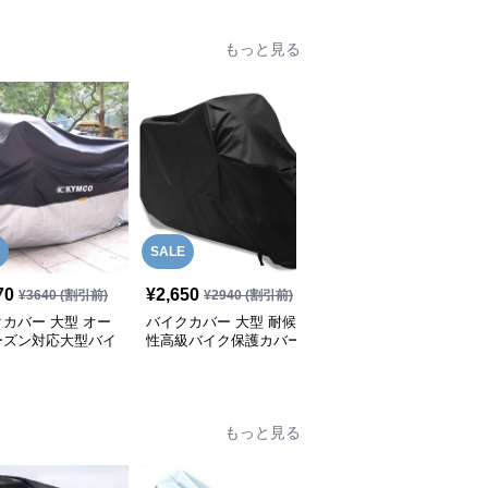
もっと見る
SALE
SALE
70
¥
2,650
¥
2,970
¥
3640
(割引前)
¥
2940
(割引前)
¥
3300
(割引前)
カバー 大型 オー
バイクカバー 大型 耐候
バイクカバー 大型 夜間
ーズン対応大型バイ
性高級バイク保護カバー
反射機能付き大型バイク
水カバー
保護カバー
もっと見る