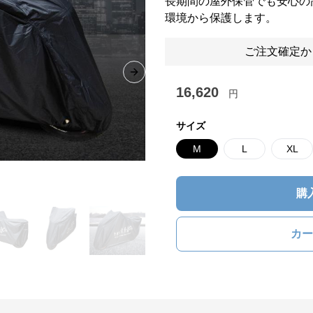
長期間の屋外保管でも安心の
環境から保護します。
ご注文確定か
Next slide
16,620
円
サイズ
M
L
XL
購
カー