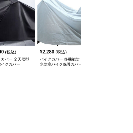
SALE
60
¥
2,280
¥
3,180
(税込)
(税込)
¥
3540
(割引前)
クカバー 全天候型
バイクカバー 多機能防
バイクカバー オールシ
バイクカバー
水防塵バイク保護カバー
ーズン対応中型バイクカ
バー