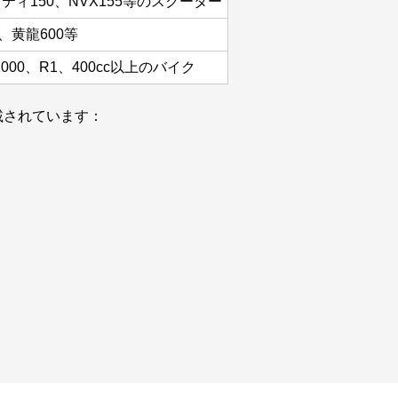
ティ150、NVX155等のスクーター
0、黄龍600等
1000、R1、400cc以上のバイク
載されています：