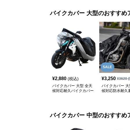
バイクカバー
大型
のおすすめ
SALE
¥
2,880
¥
3,250
(税込)
¥
3620
(
バイクカバー 大型 全天
バイクカバー 大
候対応耐久バイクカバー
候対応防水耐久
クカバー
バイクカバー
中型
のおすすめ