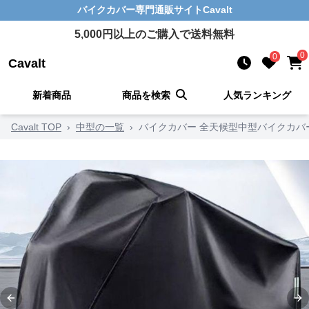
バイクカバー
専門通販サイト
Cavalt
5,000
円以上のご購入で送料無料
0
0
Cavalt
新着商品
商品を検索
人気ランキング
Cavalt TOP
›
中型の一覧
›
バイクカバー 全天候型中型バイクカバ
Previous slide
Ne