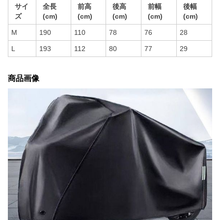
サイ
全長
前高
後高
前幅
後幅
ズ
(cm)
(cm)
(cm)
(cm)
(cm)
M
190
110
78
76
28
L
193
112
80
77
29
商品画像