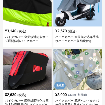
¥
3,140
¥
2,570
(税込)
(税込)
バイクカバー 全天候対応多サイ
バイクカバー 全天候対応厚手防
ズ展開防水バイクカバー
水バイクカバー収納袋付き
SALE
¥
2,630
¥
3,000
(税込)
¥
3340
(割引前)
バイクカバー 四季対応強化加厚
バイクカバー 花柄ハンドルカバ
防水防塵耐摩耗性バイクカバー
ー付き日差し防止バイクカバー