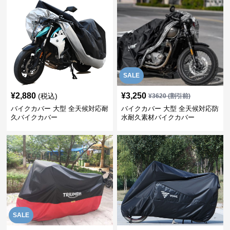
SALE
¥
2,880
¥
3,250
(税込)
¥
3620
(割引前)
バイクカバー 大型 全天候対応耐
バイクカバー 大型 全天候対応防
久バイクカバー
水耐久素材バイクカバー
SALE