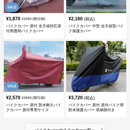
SALE
¥
1,870
¥
2,160
(税込)
¥
2080
(割引前)
バイクカバー 原付 全天候対応原
バイクカバー 中型 全天候型バイ
付用透明バイクカバー
ク保護カバー
SALE
¥
2,570
¥
3,720
(税込)
¥
2860
(割引前)
バイクカバー 原付 防水耐久バイ
バイクカバー 原付 原付バイク用
クカバー 原付専用サイズ
防水保護カバー 収納袋付き
›
バイクカバー
の
スクーター
一覧へ