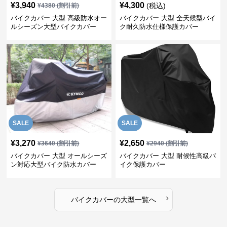
¥
3,940
¥
4,300
(税込)
¥
4380
(割引前)
バイクカバー 大型 高級防水オー
バイクカバー 大型 全天候型バイ
ルシーズン大型バイクカバー
ク耐久防水仕様保護カバー
SALE
SALE
¥
3,270
¥
2,650
¥
3640
(割引前)
¥
2940
(割引前)
バイクカバー 大型 オールシーズ
バイクカバー 大型 耐候性高級バ
ン対応大型バイク防水カバー
イク保護カバー
›
バイクカバー
の
大型
一覧へ