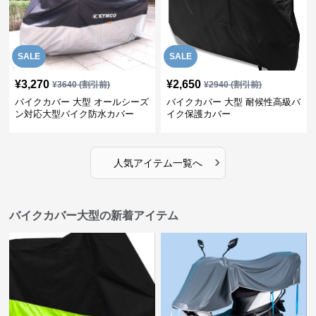
SALE
SALE
¥
3,270
¥
2,650
¥
3640
(割引前)
¥
2940
(割引前)
バイクカバー 大型 オールシーズ
バイクカバー 大型 耐候性高級バ
ン対応大型バイク防水カバー
イク保護カバー
›
人気アイテム一覧へ
バイクカバー大型の新着アイテム