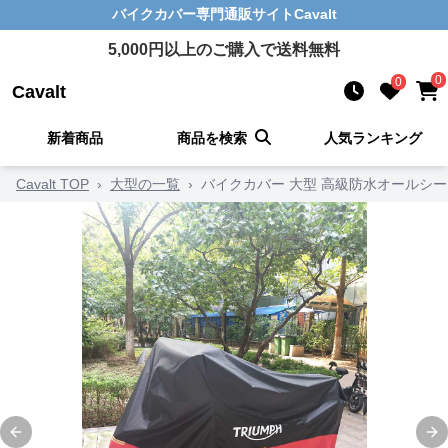
バイクカバー
専門通販サイト
Cavalt
5,000
円以上のご購入で送料無料
0
0
Cavalt
新着商品
商品を検索
人気ランキング
Cavalt TOP
›
大型の一覧
›
バイクカバー 大型 高級防水オールシ
Previous slide
Ne