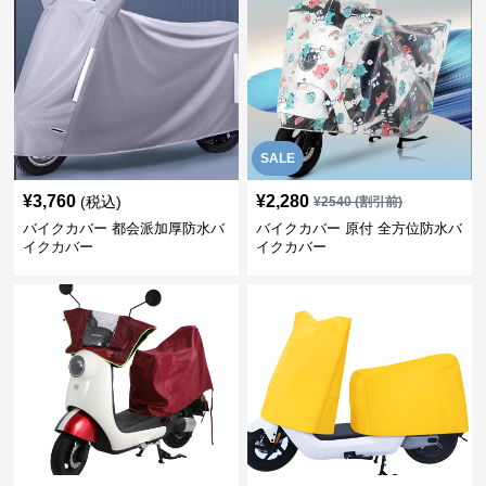
SALE
¥
3,760
¥
2,280
(税込)
¥
2540
(割引前)
バイクカバー 都会派加厚防水バ
バイクカバー 原付 全方位防水バ
イクカバー
イクカバー