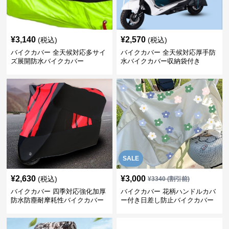
¥
3,140
¥
2,570
(税込)
(税込)
バイクカバー 全天候対応多サイ
バイクカバー 全天候対応厚手防
ズ展開防水バイクカバー
水バイクカバー収納袋付き
SALE
¥
2,630
¥
3,000
(税込)
¥
3340
(割引前)
バイクカバー 四季対応強化加厚
バイクカバー 花柄ハンドルカバ
防水防塵耐摩耗性バイクカバー
ー付き日差し防止バイクカバー