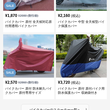
SALE
¥
1,870
¥
2,160
(税込)
¥
2080
(割引前)
バイクカバー 原付 全天候対応原
バイクカバー 中型 全天候型バイ
付用透明バイクカバー
ク保護カバー
SALE
¥
2,570
¥
3,720
(税込)
¥
2860
(割引前)
バイクカバー 原付 防水耐久バイ
バイクカバー 原付 原付バイク用
クカバー 原付専用サイズ
防水保護カバー 収納袋付き
›
バイクカバー
の
スクーター
一覧へ