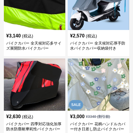
¥
3,140
¥
2,570
(税込)
(税込)
バイクカバー 全天候対応多サイ
バイクカバー 全天候対応厚手防
ズ展開防水バイクカバー
水バイクカバー収納袋付き
SALE
¥
2,630
¥
3,000
(税込)
¥
3340
(割引前)
バイクカバー 四季対応強化加厚
バイクカバー 花柄ハンドルカバ
防水防塵耐摩耗性バイクカバー
ー付き日差し防止バイクカバー