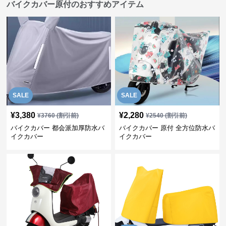
バイクカバー原付のおすすめアイテム
SALE
SALE
¥
3,380
¥
2,280
¥
3760
(割引前)
¥
2540
(割引前)
バイクカバー 都会派加厚防水バ
バイクカバー 原付 全方位防水バ
イクカバー
イクカバー