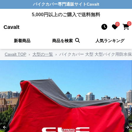
バイクカバー
専門通販サイト
Cavalt
5,000
円以上のご購入で送料無料
0
0
Cavalt
新着商品
商品を検索
人気ランキング
Cavalt TOP
›
大型の一覧
›
バイクカバー 大型 大型バイク用防水
Previous slide
Ne