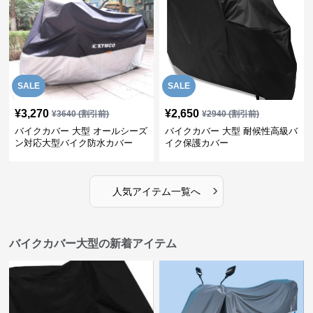
SALE
SALE
¥
3,270
¥
2,650
¥
3640
(割引前)
¥
2940
(割引前)
バイクカバー 大型 オールシーズ
バイクカバー 大型 耐候性高級バ
ン対応大型バイク防水カバー
イク保護カバー
›
人気アイテム一覧へ
バイクカバー大型の新着アイテム