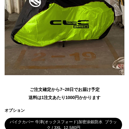
ご注文確定から7~28日でお届け予定
送料は1注文あたり
1000
円かかります
オプション
バイクカバー 牛津(オックスフォード)加密涂銀防水
ブラッ
ク / 3XL
12,580
円