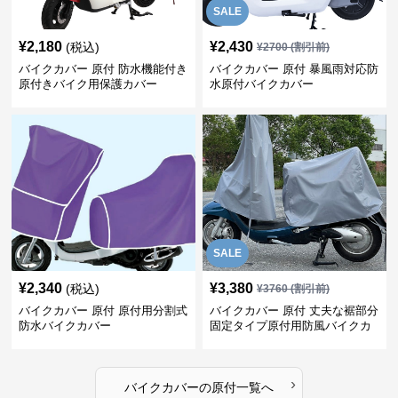
SALE
¥
2,180
¥
2,430
(税込)
¥
2700
(割引前)
バイクカバー 原付 防水機能付き
バイクカバー 原付 暴風雨対応防
原付きバイク用保護カバー
水原付バイクカバー
SALE
¥
2,340
¥
3,380
(税込)
¥
3760
(割引前)
バイクカバー 原付 原付用分割式
バイクカバー 原付 丈夫な裾部分
防水バイクカバー
固定タイプ原付用防風バイクカ
バー
›
バイクカバー
の
原付
一覧へ