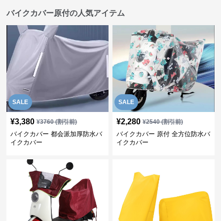
バイクカバー原付の人気アイテム
SALE
SALE
¥
3,380
¥
2,280
¥
3760
(割引前)
¥
2540
(割引前)
バイクカバー 都会派加厚防水バ
バイクカバー 原付 全方位防水バ
イクカバー
イクカバー