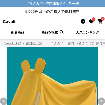
バイクカバー
専門通販サイト
Cavalt
5,000
円以上のご購入で送料無料
0
0
Cavalt
新着商品
商品を検索
人気ランキング
Cavalt TOP
›
原付の一覧
›
バイクカバー 原付 うさぎ耳付き 原付
Previous slide
Ne