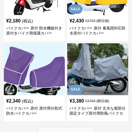
SALE
¥
2,180
¥
2,430
(税込)
¥
2700
(割引前)
バイクカバー 原付 防水機能付き
バイクカバー 原付 暴風雨対応防
原付きバイク用保護カバー
水原付バイクカバー
SALE
¥
2,340
¥
3,380
(税込)
¥
3760
(割引前)
バイクカバー 原付 原付用分割式
バイクカバー 原付 丈夫な裾部分
防水バイクカバー
固定タイプ原付用防風バイクカ
バー