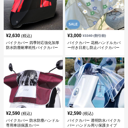
SALE
¥
2,630
¥
3,000
(税込)
¥
3340
(割引前)
バイクカバー 四季対応強化加厚
バイクカバー 花柄ハンドルカバ
防水防塵耐摩耗性バイクカバー
ー付き日差し防止バイクカバー
¥
2,590
¥
2,590
(税込)
(税込)
バイクカバー 防水防塵ハンドル
バイクカバー 透明防水バイクカ
専用車頭保護カバー
バー ハンドル周り保護タイプ