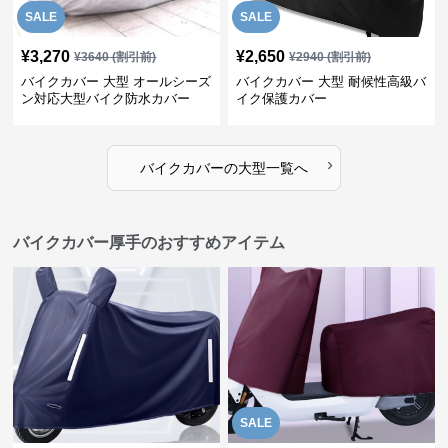
SALE
SALE
¥
3,270
¥
2,650
¥
3640
(割引前)
¥
2940
(割引前)
バイクカバー 大型 オールシーズ
バイクカバー 大型 耐候性高級バ
ン対応大型バイク防水カバー
イク保護カバー
›
バイクカバー
の
大型
一覧へ
バイクカバー厚手のおすすめアイテム
SALE