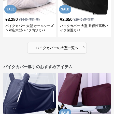
SALE
SALE
¥
3,280
¥
2,650
¥
3640
(割引前)
¥
2940
(割引前)
バイクカバー 大型 オールシーズ
バイクカバー 大型 耐候性高級バ
ン対応大型バイク防水カバー
イク保護カバー
›
バイクカバー
の
大型
一覧へ
バイクカバー厚手のおすすめアイテム
SALE