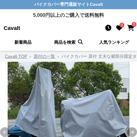
バイクカバー
専門通販サイト
Cavalt
5,000
円以上のご購入で送料無料
0
0
Cavalt
新着商品
商品を検索
人気ランキング
Cavalt TOP
›
原付の一覧
›
バイクカバー 原付 丈夫な裾部分固定
Previous slide
Ne