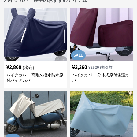
バイクカバー厚手のおすすめアイテム
SALE
¥
2,860
¥
2,260
(税込)
¥
2520
(割引前)
バイクカバー 高耐久撥水防水原
バイクカバー 分体式原付保護カ
付バイクカバー
バー