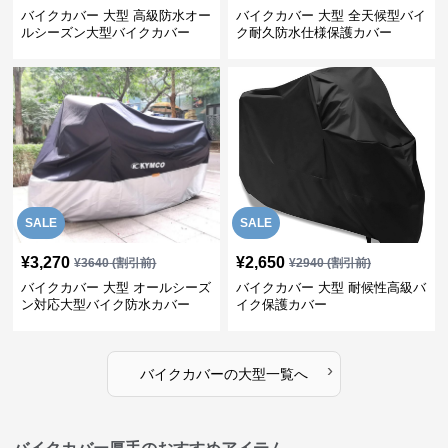
バイクカバー 大型 高級防水オー
バイクカバー 大型 全天候型バイ
ルシーズン大型バイクカバー
ク耐久防水仕様保護カバー
SALE
SALE
¥
3,270
¥
2,650
¥
3640
(割引前)
¥
2940
(割引前)
バイクカバー 大型 オールシーズ
バイクカバー 大型 耐候性高級バ
ン対応大型バイク防水カバー
イク保護カバー
›
バイクカバー
の
大型
一覧へ