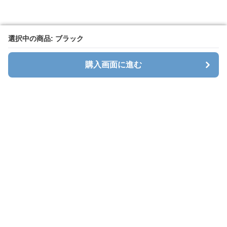
選択中の商品: ブラック
選択中の商品: ブラック
購入画面に進む
購入画面に進む
Cavalt
について
会社概要