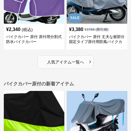
SALE
¥
2,340
¥
3,380
(税込)
¥
3760
(割引前)
バイクカバー 原付 原付用分割式
バイクカバー 原付 丈夫な裾部分
防水バイクカバー
固定タイプ原付用防風バイクカ
バー
›
人気アイテム一覧へ
バイクカバー原付の新着アイテム