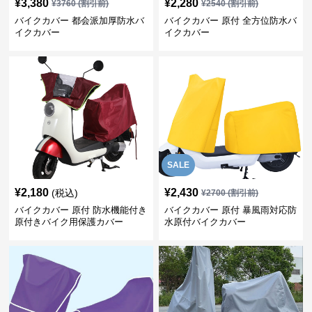
¥
3,380
¥
2,280
¥
3760
(割引前)
¥
2540
(割引前)
バイクカバー 都会派加厚防水バ
バイクカバー 原付 全方位防水バ
イクカバー
イクカバー
SALE
¥
2,180
¥
2,430
(税込)
¥
2700
(割引前)
バイクカバー 原付 防水機能付き
バイクカバー 原付 暴風雨対応防
原付きバイク用保護カバー
水原付バイクカバー