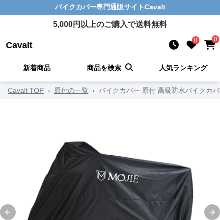
バイクカバー
専門通販サイト
Cavalt
5,000
円以上のご購入で送料無料
0
0
Cavalt
新着商品
商品を検索
人気ランキング
Cavalt TOP
›
原付の一覧
›
バイクカバー 原付 高級防水バイクカバ
Previous slide
Ne