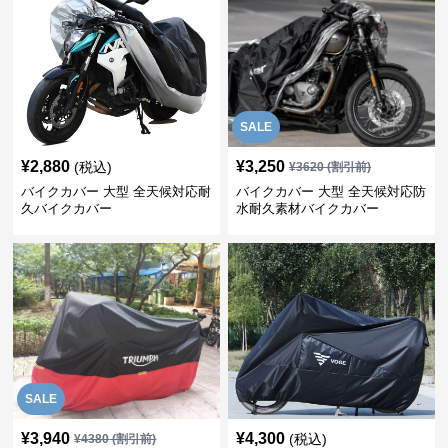
SALE
¥
2,880
¥
3,250
(税込)
¥
3620
(割引前)
バイクカバー 大型 全天候対応耐
バイクカバー 大型 全天候対応防
久バイクカバー
水耐久素材バイクカバー
SALE
¥
3,940
¥
4,300
(税込)
¥
4380
(割引前)