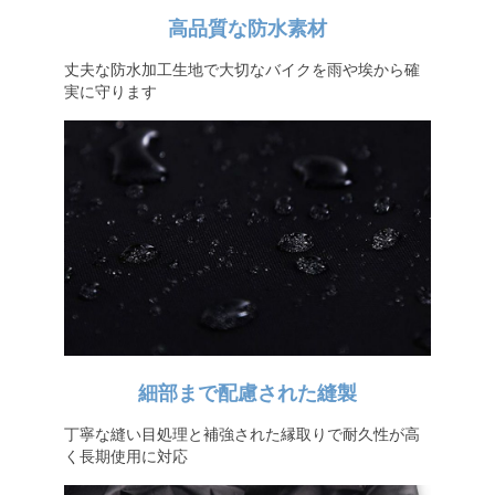
高品質な防水素材
丈夫な防水加工生地で大切なバイクを雨や埃から確
実に守ります
細部まで配慮された縫製
丁寧な縫い目処理と補強された縁取りで耐久性が高
く長期使用に対応