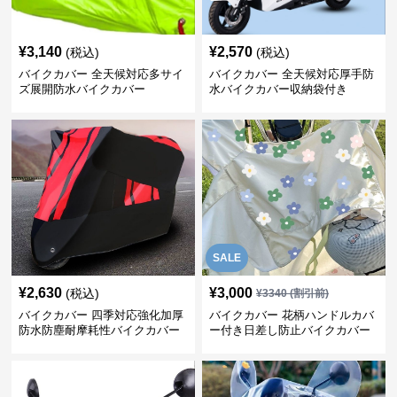
¥
3,140
¥
2,570
(税込)
(税込)
バイクカバー 全天候対応多サイ
バイクカバー 全天候対応厚手防
ズ展開防水バイクカバー
水バイクカバー収納袋付き
SALE
¥
2,630
¥
3,000
(税込)
¥
3340
(割引前)
バイクカバー 四季対応強化加厚
バイクカバー 花柄ハンドルカバ
防水防塵耐摩耗性バイクカバー
ー付き日差し防止バイクカバー