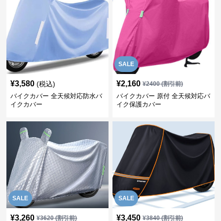
SALE
¥
3,580
¥
2,160
(税込)
¥
2400
(割引前)
バイクカバー 全天候対応防水バ
バイクカバー 原付 全天候対応バ
イクカバー
イク保護カバー
SALE
SALE
¥
3,260
¥
3,450
¥
3620
(割引前)
¥
3840
(割引前)