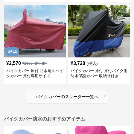
SALE
¥
2,570
¥
3,720
(税込)
¥
2860
(割引前)
バイクカバー 原付 防水耐久バイ
バイクカバー 原付 原付バイク用
クカバー 原付専用サイズ
防水保護カバー 収納袋付き
›
バイクカバー
の
スクーター
一覧へ
バイクカバー防水のおすすめアイテム