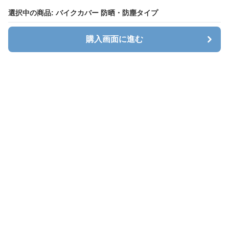
選択中の商品: バイクカバー 防晒・防塵タイプ
選択中の商品: バイクカバー 防晒・防塵タイプ
購入画面に進む
購入画面に進む
Cavalt
について
会社概要
利用規約