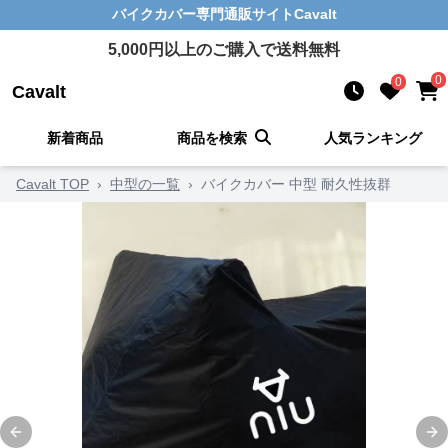
バイクカバー
専門通販サイト
Cavalt
5,000
円以上のご購入で送料無料
0
0
Cavalt
新着商品
商品を検索
人気ランキング
Cavalt TOP
›
中型の一覧
›
バイクカバー 中型 耐久性抜群
Previous slide
Ne