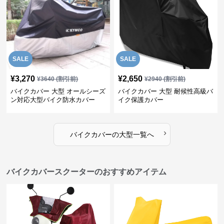
SALE
SALE
¥
3,270
¥
2,650
¥
3640
(割引前)
¥
2940
(割引前)
バイクカバー 大型 オールシーズ
バイクカバー 大型 耐候性高級バ
ン対応大型バイク防水カバー
イク保護カバー
›
バイクカバー
の
大型
一覧へ
バイクカバースクーターのおすすめアイテム