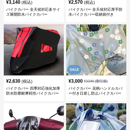
¥
3,140
¥
2,570
(税込)
(税込)
バイクカバー 全天候対応多サイ
バイクカバー 全天候対応厚手防
ズ展開防水バイクカバー
水バイクカバー収納袋付き
SALE
¥
2,630
¥
3,000
(税込)
¥
3340
(割引前)
バイクカバー 四季対応強化加厚
バイクカバー 花柄ハンドルカバ
防水防塵耐摩耗性バイクカバー
ー付き日差し防止バイクカバー