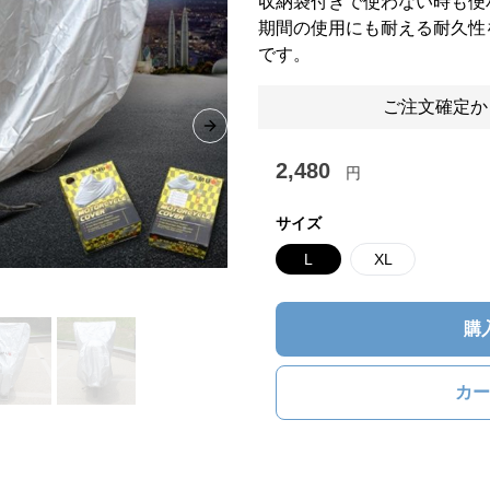
収納袋付きで使わない時も便
期間の使用にも耐える耐久性
です。
ご注文確定か
Next slide
2,480
円
サイズ
L
XL
購
カー