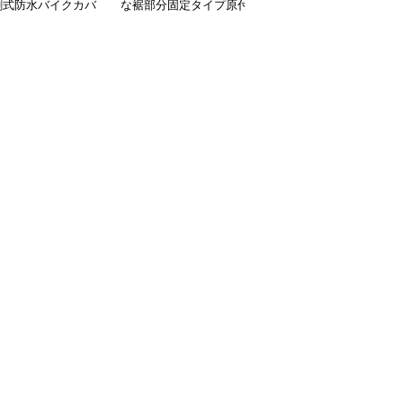
割式防水バイクカバ
な裾部分固定タイプ原付
候対応原付用透明バイク
用防風バイクカバー
カバー