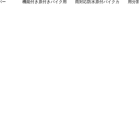
バー
機能付き原付きバイク用
雨対応防水原付バイクカ
用分
保護カバー
バー
ー