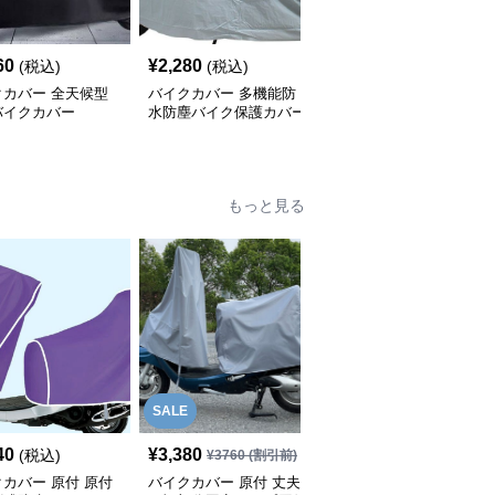
SALE
60
¥
2,280
¥
3,180
(税込)
(税込)
¥
3540
(割引前)
クカバー 全天候型
バイクカバー 多機能防
バイクカバー オールシ
バイクカバー
水防塵バイク保護カバー
ーズン対応中型バイクカ
バー
もっと見る
SALE
SALE
40
¥
3,380
¥
1,870
(税込)
¥
3760
(割引前)
¥
2080
(割引前)
カバー 原付 原付
バイクカバー 原付 丈夫
バイクカバー 原付 全天