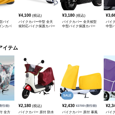
¥
4,100
¥
3,180
¥
3,6
(税込)
(税込)
型バイ
バイクカバー中型 全天
バイクカバー 全天候型
バイ
ズンカバ
候対応バイク保護カバー
中型バイク保護カバー
中型
アイテム
SALE
¥
2,180
¥
2,430
¥
2,3
(税込)
割引前)
¥
2700
(割引前)
付 全方
バイクカバー 原付 防水
バイクカバー 原付 暴風
バイク