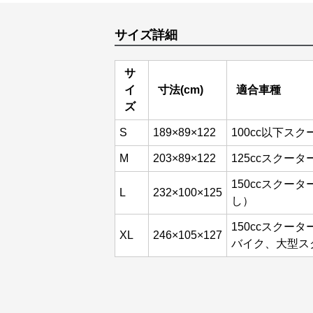
サイズ詳細
サ
イ
寸法(cm)
適合車種
ズ
S
189×89×122
100cc以下
M
203×89×122
125ccスクー
150ccスクー
L
232×100×125
し）
150ccスクー
XL
246×105×127
バイク、大型ス