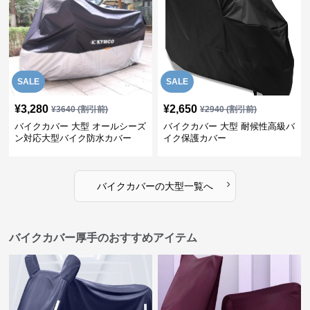
SALE
SALE
¥
3,280
¥
2,650
¥
3640
(割引前)
¥
2940
(割引前)
バイクカバー 大型 オールシーズ
バイクカバー 大型 耐候性高級バ
ン対応大型バイク防水カバー
イク保護カバー
›
バイクカバー
の
大型
一覧へ
バイクカバー厚手のおすすめアイテム