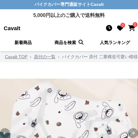
バイクカバー
専門通販サイト
Cavalt
5,000
円以上のご購入で送料無料
0
0
Cavalt
新着商品
商品を検索
人気ランキング
Cavalt TOP
›
原付の一覧
›
バイクカバー 原付 二重構造可愛い模
Previous slide
Ne