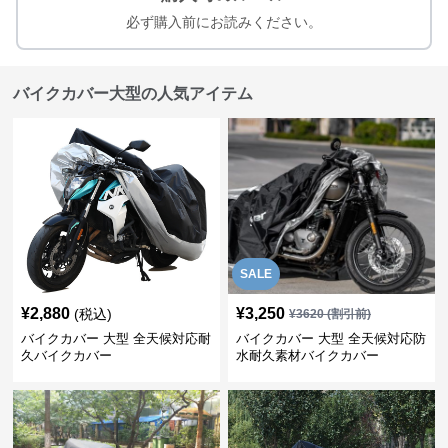
必ず購入前にお読みください。
バイクカバー大型の人気アイテム
SALE
¥
2,880
¥
3,250
(税込)
¥
3620
(割引前)
バイクカバー 大型 全天候対応耐
バイクカバー 大型 全天候対応防
久バイクカバー
水耐久素材バイクカバー