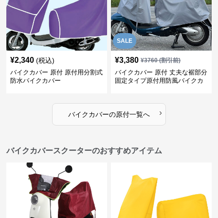
SALE
¥
2,340
¥
3,380
(税込)
¥
3760
(割引前)
バイクカバー 原付 原付用分割式
バイクカバー 原付 丈夫な裾部分
防水バイクカバー
固定タイプ原付用防風バイクカ
バー
›
バイクカバー
の
原付
一覧へ
バイクカバースクーターのおすすめアイテム