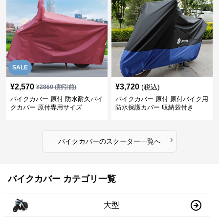
SALE
¥
2,570
¥
3,720
(税込)
¥
2860
(割引前)
バイクカバー 原付 防水耐久バイ
バイクカバー 原付 原付バイク用
クカバー 原付専用サイズ
防水保護カバー 収納袋付き
›
バイクカバー
の
スクーター
一覧へ
バイクカバー カテゴリ一覧
大型