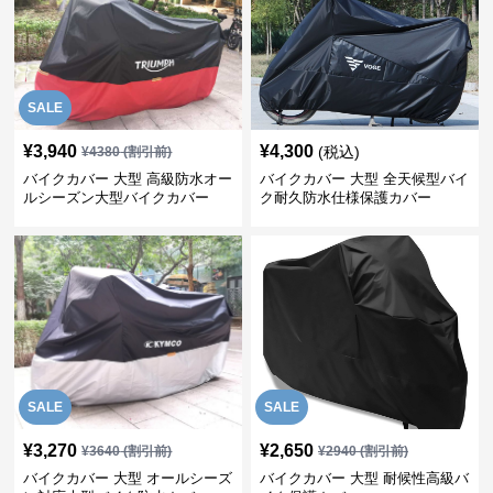
SALE
¥
3,940
¥
4,300
(税込)
¥
4380
(割引前)
バイクカバー 大型 高級防水オー
バイクカバー 大型 全天候型バイ
ルシーズン大型バイクカバー
ク耐久防水仕様保護カバー
SALE
SALE
¥
3,270
¥
2,650
¥
3640
(割引前)
¥
2940
(割引前)
バイクカバー 大型 オールシーズ
バイクカバー 大型 耐候性高級バ