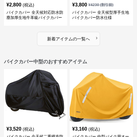
¥
2,800
¥
3,800
(税込)
¥
4230
(割引前)
バイクカバー 全天候対応防水防
バイクカバー 全天候型厚手生地
塵加厚生地牛革級バイクカバー
バイクカバー防水仕様
›
新着アイテムの一覧へ
バイクカバー中型のおすすめアイテム
¥
3,520
¥
3,160
(税込)
(税込)
バイクカバー 全天候二重構造防
バイクカバー 中型バイク用オー