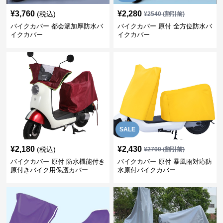
¥
3,760
¥
2,280
(税込)
¥
2540
(割引前)
バイクカバー 都会派加厚防水バ
バイクカバー 原付 全方位防水バ
イクカバー
イクカバー
SALE
¥
2,180
¥
2,430
(税込)
¥
2700
(割引前)
バイクカバー 原付 防水機能付き
バイクカバー 原付 暴風雨対応防
原付きバイク用保護カバー
水原付バイクカバー