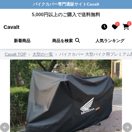
バイクカバー
専門通販サイト
Cavalt
5,000
円以上のご購入で送料無料
0
0
Cavalt
新着商品
商品を検索
人気ランキング
Cavalt TOP
›
大型の一覧
›
バイクカバー 大型バイク用プレミアム
Previous slide
Ne