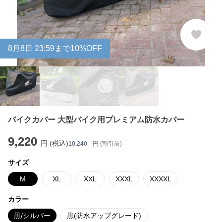
8
月
8
日 23:59まで10%OFF
バイクカバー 大型バイク用プレミアム防水カバー
9,220
円 (税込)
10,240
円 (割引前)
サイズ
M
XL
XXL
XXXL
XXXXL
カラー
黒/シルバー
黒(防水アップグレード)