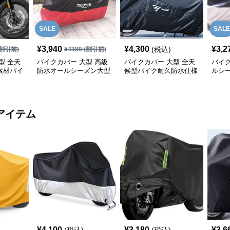
SALE
SALE
¥
3,940
¥
4,300
¥
3,2
(税込)
割引前)
¥
4380
(割引前)
型 全天
バイクカバー 大型 高級
バイクカバー 大型 全天
バイク
素材バイ
防水オールシーズン大型
候型バイク耐久防水仕様
ルシ
バイクカバー
保護カバー
ク防
アイテム
¥
4,100
¥
3,180
¥
3,6