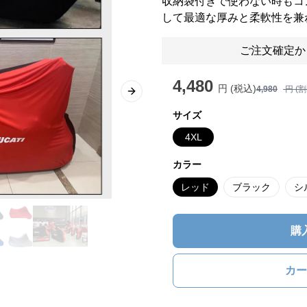
収納袋付きで使わない時もコ
して最適な厚みと柔軟性を兼
ご注文確定か
4,480
円 (税込)
4,980
円 (
Next slide
サイズ
4XL
カラー
レッド
ブラック
シ
購
カー