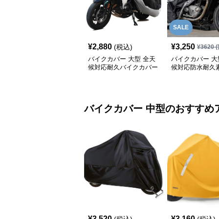
SALE
¥
2,880
¥
3,250
(税込)
¥
3620
(
バイクカバー 大型 全天
バイクカバー 大
候対応耐久バイクカバー
候対応防水耐久
クカバー
バイクカバー
中型
のおすすめ
¥
3,520
¥
3,160