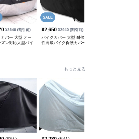
SALE
70
¥
2,650
¥
3,300
(税込)
¥
3640
(割引前)
¥
2940
(割引前)
カバー 大型 オー
バイクカバー 大型 耐候
バイクカバー 大型 夜間
ーズン対応大型バイ
性高級バイク保護カバー
反射機能付き大型バイク
水カバー
保護カバー
もっと見る
SALE
60
¥
2,280
¥
3,180