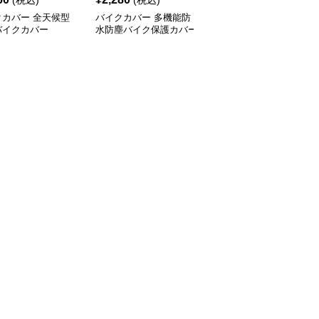
(税込)
(税込)
¥
3540
(割引前)
クカバー 全天候型
バイクカバー 多機能防
バイクカバー オールシ
バイクカバー
水防塵バイク保護カバー
ーズン対応中型バイクカ
バー