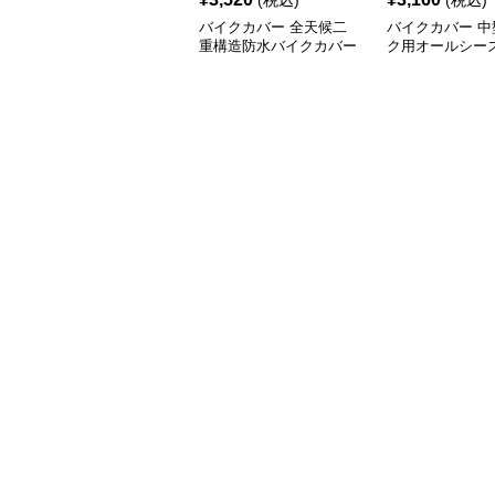
(税込)
(税込)
バイクカバー 全天候二
バイクカバー 中
重構造防水バイクカバー
ク用オールシー
ー