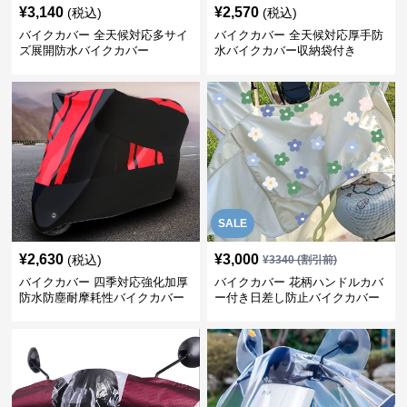
¥
3,140
¥
2,570
(税込)
(税込)
バイクカバー 全天候対応多サイ
バイクカバー 全天候対応厚手防
ズ展開防水バイクカバー
水バイクカバー収納袋付き
SALE
¥
2,630
¥
3,000
(税込)
¥
3340
(割引前)
バイクカバー 四季対応強化加厚
バイクカバー 花柄ハンドルカバ
防水防塵耐摩耗性バイクカバー
ー付き日差し防止バイクカバー