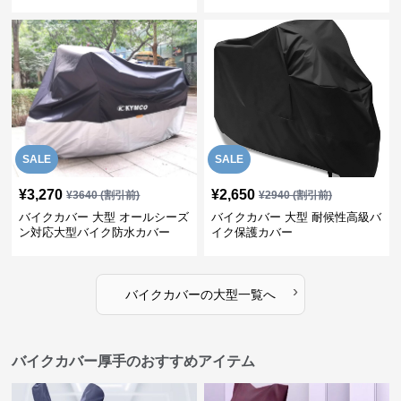
SALE
SALE
¥
3,270
¥
2,650
¥
3640
(割引前)
¥
2940
(割引前)
バイクカバー 大型 オールシーズ
バイクカバー 大型 耐候性高級バ
ン対応大型バイク防水カバー
イク保護カバー
›
バイクカバー
の
大型
一覧へ
バイクカバー厚手のおすすめアイテム