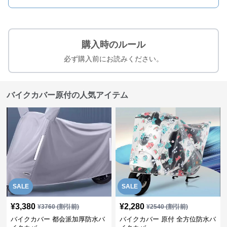
購入時のルール
必ず購入前にお読みください。
バイクカバー原付の人気アイテム
SALE
SALE
¥
3,380
¥
2,280
¥
3760
(割引前)
¥
2540
(割引前)
バイクカバー 都会派加厚防水バ
バイクカバー 原付 全方位防水バ