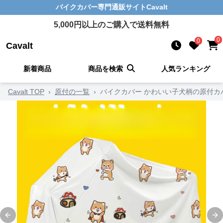
バイクカバー
専門通販サイト
Cavalt
5,000
円以上のご購入で送料無料
0
0
Cavalt
新着商品
商品を検索
人気ランキング
Cavalt TOP
›
原付の一覧
›
バイクカバー かわいい子犬柄の原付カ
Previous slide
Ne