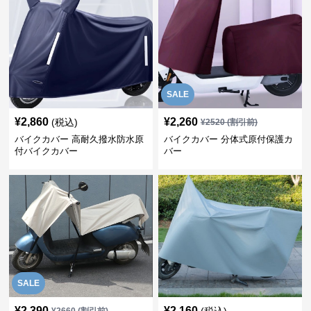
SALE
¥
2,860
¥
2,260
(税込)
¥
2520
(割引前)
バイクカバー 高耐久撥水防水原
バイクカバー 分体式原付保護カ
付バイクカバー
バー
SALE
¥
2,390
¥
2,160