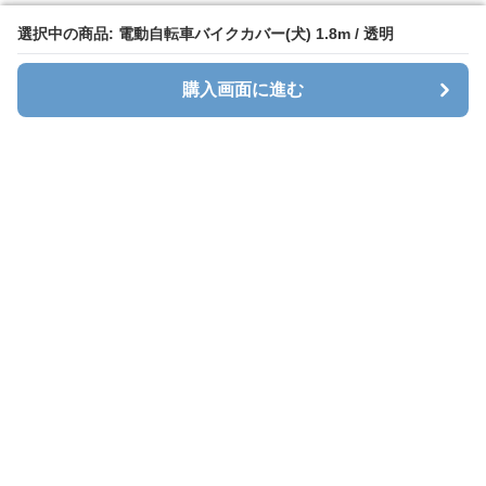
選択中の商品: 電動自転車バイクカバー(犬) 1.8m / 透明
選択中の商品: 電動自転車バイクカバー(犬) 1.8m / 透明
購入画面に進む
購入画面に進む
Cavalt
について
会社概要
利用規約