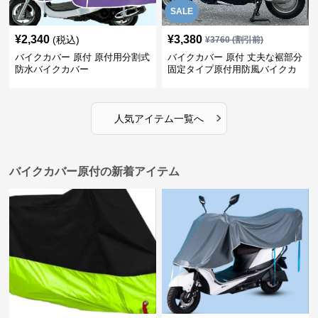
SALE
¥
2,340
¥
3,380
(税込)
¥
3760
(割引前)
バイクカバー 原付 原付用分割式
バイクカバー 原付 丈夫な裾部分
防水バイクカバー
固定タイプ原付用防風バイクカ
バー
›
人気アイテム一覧へ
バイクカバー原付の新着アイテム