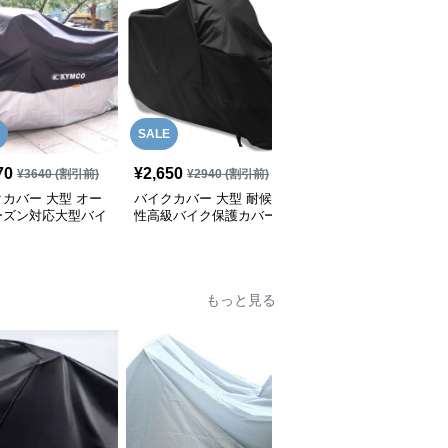
SALE
SALE
70
¥
2,650
¥
2,970
¥
3640
(割引前)
¥
2940
(割引前)
¥
3300
(割引前)
カバー 大型 オー
バイクカバー 大型 耐候
バイクカバー 大型 夜間
ーズン対応大型バイ
性高級バイク保護カバー
反射機能付き大型バイク
水カバー
保護カバー
もっと見る