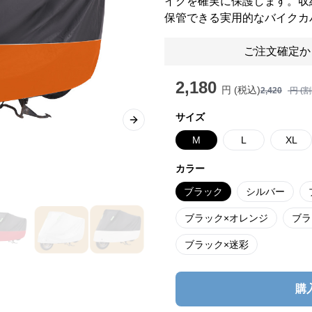
イクを確実に保護します。収
保管できる実用的なバイクカ
ご注文確定か
2,180
円 (税込)
2,420
円 (
サイズ
Next slide
M
L
XL
カラー
ブラック
シルバー
ブラック×オレンジ
ブラ
ブラック×迷彩
購