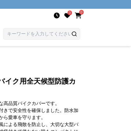
0
0
型バイク用全天候型防護カ
な高品質バイクカバーです。
付きで安全性を確保しました。防水加
から愛車を守ります。
風による飛散を防止し、大切な大型バ