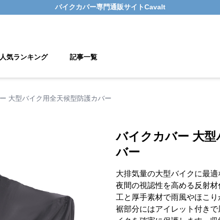
バイクカバー
専門通販サイト
Cavalt
人気ランキング
記事一覧
ー 大型バイク用全天候型防護カバー
バイクカバー 大
バー
大排気量の大型バイクに最適
夜間の視認性を高める反射材
工と厚手素材で雨風やほこり
裾部分にはアイレット付きで