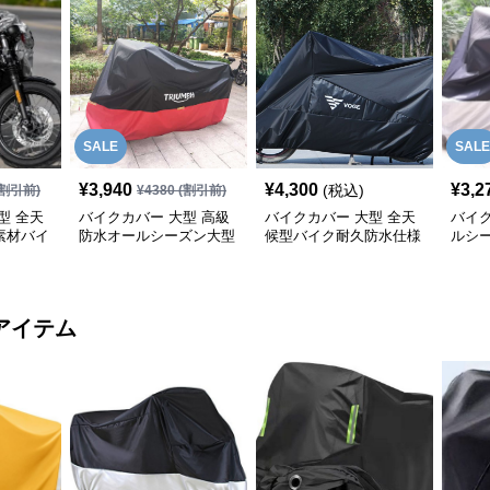
SALE
SALE
¥
3,940
¥
4,300
¥
3,2
(税込)
割引前)
¥
4380
(割引前)
型 全天
バイクカバー 大型 高級
バイクカバー 大型 全天
バイク
素材バイ
防水オールシーズン大型
候型バイク耐久防水仕様
ルシ
バイクカバー
保護カバー
ク防
アイテム