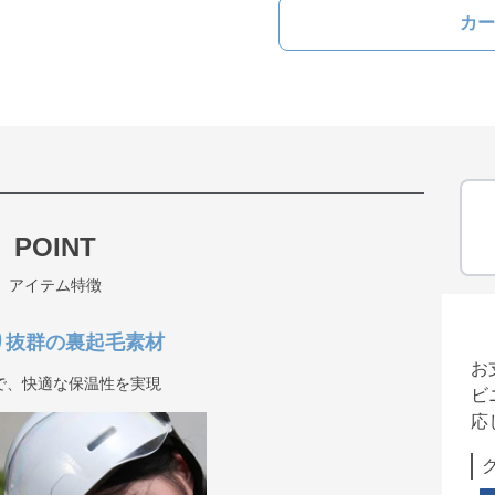
カー
POINT
アイテム特徴
り抜群の裏起毛素材
お
で、快適な保温性を実現
ビ
応