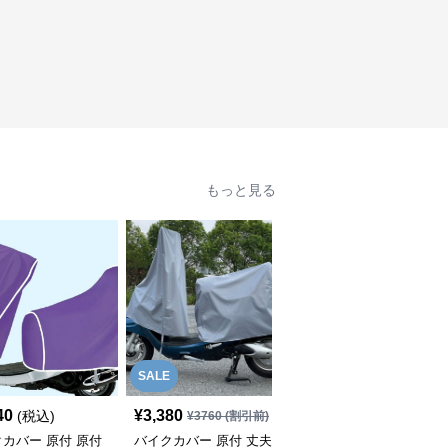
もっと見る
SALE
SALE
40
¥
3,380
¥
1,870
(税込)
¥
3760
(割引前)
¥
2080
(割引前)
カバー 原付 原付
バイクカバー 原付 丈夫
バイクカバー 原付 全天