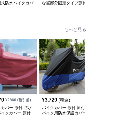
割式防水バイクカバ
な裾部分固定タイプ原付
候対応原付用透明バイク
用防風バイクカバー
カバー
もっと見る
70
¥
3,720
¥
4,260
(税込)
(税込)
¥
2860
(割引前)
カバー 原付 防水
バイクカバー 原付 原付
バイクカバー 原付 全天
バイクカバー 原付
バイク用防水保護カバー
候型バイク用保護カバー
サイズ
収納袋付き