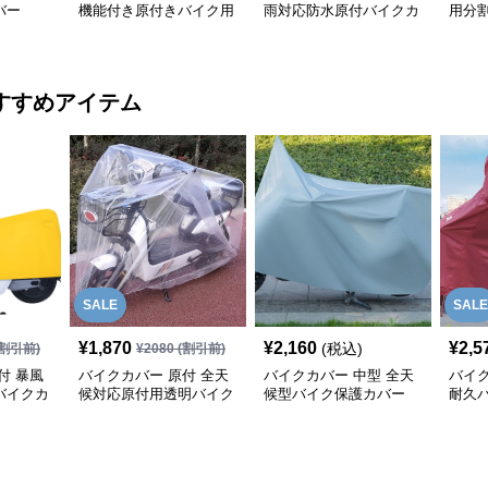
バー
機能付き原付きバイク用
雨対応防水原付バイクカ
用分
保護カバー
バー
ー
すすめアイテム
SALE
SALE
¥
1,870
¥
2,160
¥
2,5
(税込)
割引前)
¥
2080
(割引前)
付 暴風
バイクカバー 原付 全天
バイクカバー 中型 全天
バイク
バイクカ
候対応原付用透明バイク
候型バイク保護カバー
耐久
カバー
専用