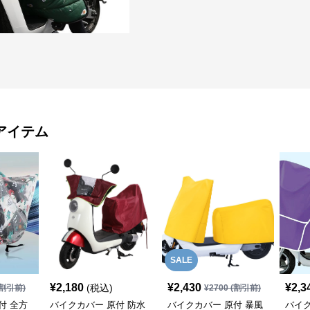
アイテム
SALE
¥
2,180
¥
2,430
¥
2,3
(税込)
割引前)
¥
2700
(割引前)
付 全方
バイクカバー 原付 防水
バイクカバー 原付 暴風
バイク