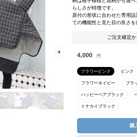
柄は格子模様と花柄から選べ
らしさが特徴です。
原付の形状に合わせた専用設
ての機能性と見た目の良さを
ご注文確定か
4,000
Next slide
円
フラワーピンク
ピンク
フラワーネイビー
ブラ
ハッピーベアブラック
トナカイブラック
購