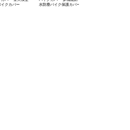
バイクカバー
水防塵バイク保護カバー
ーズン対応中型バイクカ
バー