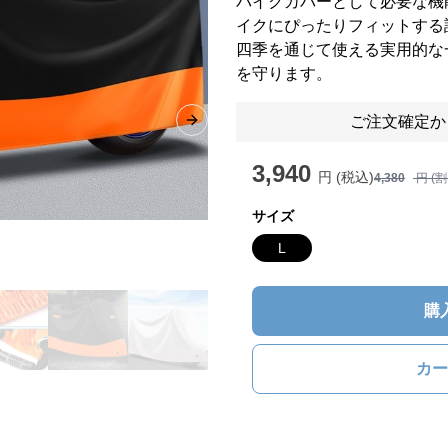
バイクカバーとして必要な機
イクにぴったりフィットする
四季を通じて使える実用的な
を守ります。
ご注文確定か
Next slide
3,940
円 (税込)
4,380
円 (
サイズ
L
購
カー