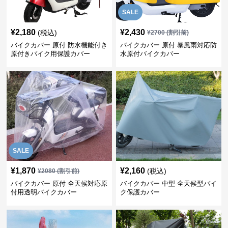
SALE
¥
2,180
¥
2,430
(税込)
¥
2700
(割引前)
バイクカバー 原付 防水機能付き
バイクカバー 原付 暴風雨対応防
原付きバイク用保護カバー
水原付バイクカバー
SALE
¥
1,870
¥
2,160
(税込)
¥
2080
(割引前)
バイクカバー 原付 全天候対応原
バイクカバー 中型 全天候型バイ
付用透明バイクカバー
ク保護カバー