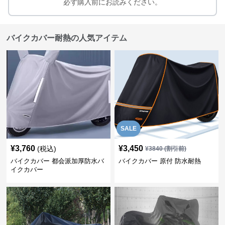
必ず購入前にお読みください。
バイクカバー耐熱の人気アイテム
SALE
¥
3,760
¥
3,450
(税込)
¥
3840
(割引前)
バイクカバー 都会派加厚防水バ
バイクカバー 原付 防水耐熱
イクカバー