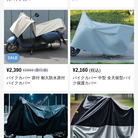
SALE
¥
2,390
¥
2,160
(税込)
¥
2660
(割引前)
バイクカバー 原付 耐久防水原付
バイクカバー 中型 全天候型バイ
バイクカバー
ク保護カバー