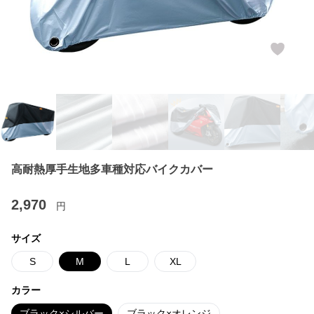
高耐熱厚手生地多車種対応バイクカバー
2,970
円
サイズ
S
M
L
XL
カラー
ブラック×シルバー
ブラック×オレンジ