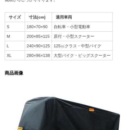
サイズ
寸法(cm)
適用車両
S
180×70×90
自転車・小型電動車
M
200×85×115
原付・小型スクーター
L
240×90×125
125㏄クラス・中型バイク
XL
280×96×138
大型バイク・ビッグスクーター
商品画像