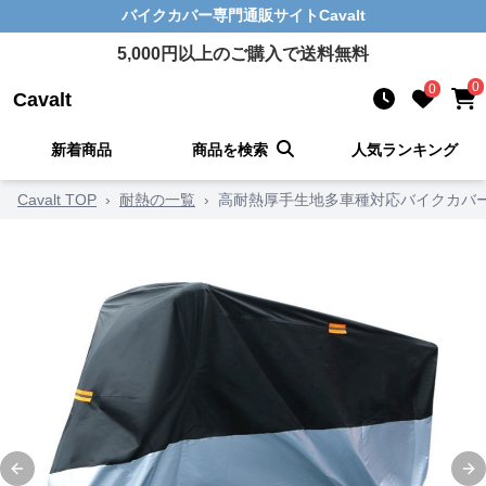
バイクカバー
専門通販サイト
Cavalt
5,000
円以上のご購入で送料無料
0
0
Cavalt
新着商品
商品を検索
人気ランキング
Cavalt TOP
›
耐熱の一覧
›
高耐熱厚手生地多車種対応バイクカバ
Previous slide
Ne