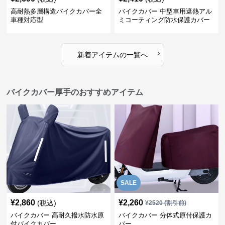
高耐熱多層構造バイクカバー全
バイクカバー 中型車用遮熱アル
車種対応型
ミコーティング防水保護カバー
›
新着アイテムの一覧へ
バイクカバー厚手のおすすめアイテム
SALE
¥
2,860
¥
2,260
(税込)
¥
2520
(割引前)
バイクカバー 高耐久撥水防水原
バイクカバー 分体式原付保護カ
付バイクカバー
バー