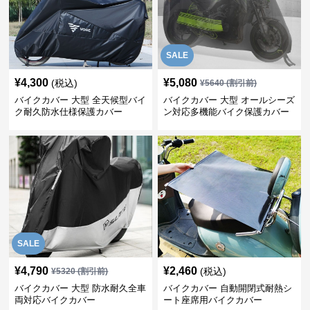
SALE
¥
4,300
¥
5,080
(税込)
¥
5640
(割引前)
バイクカバー 大型 全天候型バイ
バイクカバー 大型 オールシーズ
ク耐久防水仕様保護カバー
ン対応多機能バイク保護カバー
SALE
¥
4,790
¥
2,460
(税込)
¥
5320
(割引前)
バイクカバー 大型 防水耐久全車
バイクカバー 自動開閉式耐熱シ
両対応バイクカバー
ート座席用バイクカバー