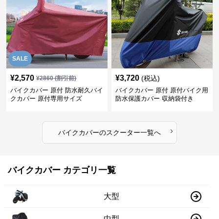
SALE
¥
2,570
¥
3,720
(税込)
¥
2860
(割引前)
バイクカバー 原付 防水耐久バイ
バイクカバー 原付 原付バイク用
クカバー 原付専用サイズ
防水保護カバー 収納袋付き
›
バイクカバー
の
スクーター
一覧へ
バイクカバー カテゴリ一覧
大型
中型