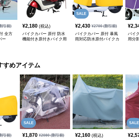
SALE
¥
2,180
¥
2,430
¥
2,3
(税込)
割引前)
¥
2700
(割引前)
付 全方
バイクカバー 原付 防水
バイクカバー 原付 暴風
バイク
バー
機能付き原付きバイク用
雨対応防水原付バイクカ
用分
保護カバー
バー
ー
すすめアイテム
SALE
SALE
¥
1,870
¥
2,160
¥
2,5
(税込)
割引前)
¥
2080
(割引前)