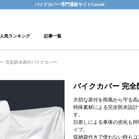
バイクカバー
専門通販サイト
Cavalt
人気ランキング
記事一覧
ー 完全防水原付バイクカバー
バイクカバー 完
大切な原付を雨風から守る高
特殊素材による完全防水設計
す。
日差しによる車体の劣化も抑
イプ。
収納袋付きで使わない時もコ