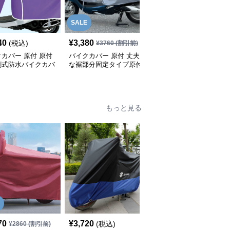
SALE
SALE
40
¥
3,380
¥
1,870
(税込)
¥
3760
(割引前)
¥
2080
(割引前)
カバー 原付 原付
バイクカバー 原付 丈夫
バイクカバー 原付 全天
割式防水バイクカバ
な裾部分固定タイプ原付
候対応原付用透明バイク
用防風バイクカバー
カバー
もっと見る
70
¥
3,720
¥
4,260
(税込)
(税込)
¥
2860
(割引前)