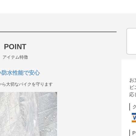
POINT
アイテム特徴
い防水性能で安心
お
から大切なバイクを守ります
ビ
応
P