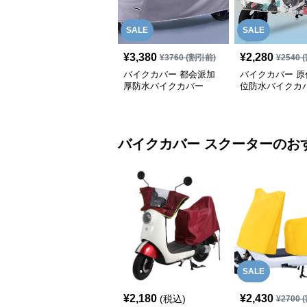
SALE
SALE
¥
3,380
¥
2,280
¥
3760
(割引前)
¥
2540
(
バイクカバー 都会派加
バイクカバー 原
厚防水バイクカバー
位防水バイクカ
バイクカバー
スクーター
のお
SALE
¥
2,180
¥
2,430
(税込)
¥
2700
(