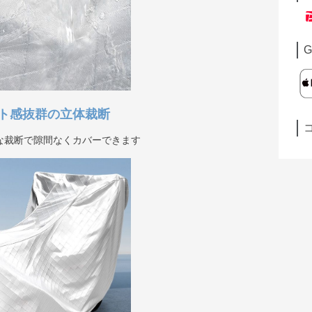
G
ト感抜群の立体裁断
な裁断で隙間なくカバーできます