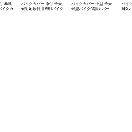
付 暴風
バイクカバー 原付 全天
バイクカバー 中型 全天
バイク
バイクカ
候対応原付用透明バイク
候型バイク保護カバー
耐久
カバー
専用