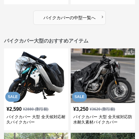
›
バイクカバー
の
中型
一覧へ
バイクカバー大型のおすすめアイテム
SALE
SALE
¥
2,590
¥
3,250
¥
2880
(割引前)
¥
3620
(割引前)
バイクカバー 大型 全天候対応耐
バイクカバー 大型 全天候対応防
久バイクカバー
水耐久素材バイクカバー