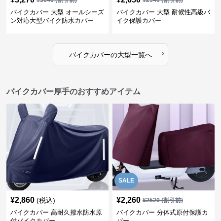
¥
3640
(割引前)
¥
2940
(割引前)
バイクカバー 大型 オールシーズ
バイクカバー 大型 耐候性高級バ
ン対応大型バイク防水カバー
イク保護カバー
›
バイクカバー
の
大型
一覧へ
バイクカバー厚手のおすすめアイテム
SALE
¥
2,860
¥
2,260
(税込)
¥
2520
(割引前)
バイクカバー 高耐久撥水防水原
バイクカバー 分体式原付保護カ
付バイクカバー
バー