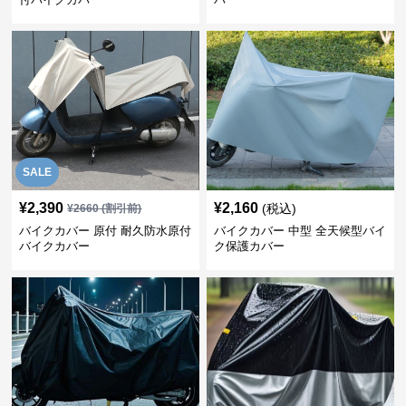
SALE
¥
2,390
¥
2,160
(税込)
¥
2660
(割引前)
バイクカバー 原付 耐久防水原付
バイクカバー 中型 全天候型バイ
バイクカバー
ク保護カバー