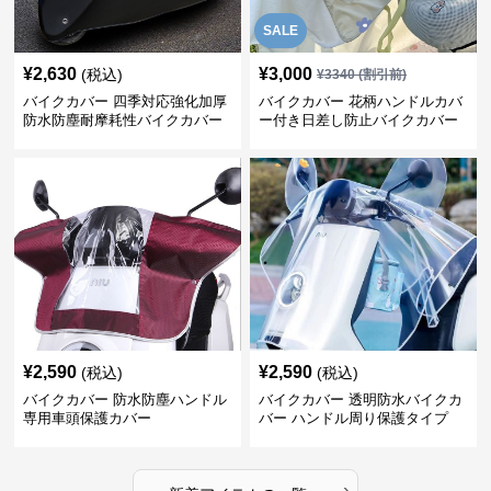
SALE
¥
2,630
¥
3,000
(税込)
¥
3340
(割引前)
バイクカバー 四季対応強化加厚
バイクカバー 花柄ハンドルカバ
防水防塵耐摩耗性バイクカバー
ー付き日差し防止バイクカバー
¥
2,590
¥
2,590
(税込)
(税込)
バイクカバー 防水防塵ハンドル
バイクカバー 透明防水バイクカ
専用車頭保護カバー
バー ハンドル周り保護タイプ
›