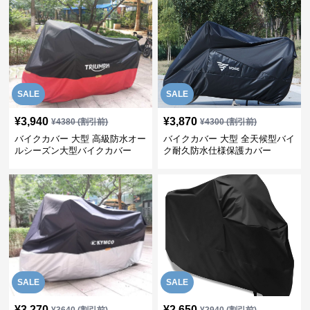
SALE
SALE
¥
3,940
¥
3,870
¥
4380
(割引前)
¥
4300
(割引前)
バイクカバー 大型 高級防水オー
バイクカバー 大型 全天候型バイ
ルシーズン大型バイクカバー
ク耐久防水仕様保護カバー
SALE
SALE
¥
3,270
¥
2,650