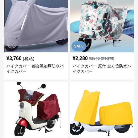
SALE
¥
3,760
¥
2,280
(税込)
¥
2540
(割引前)
バイクカバー 都会派加厚防水バ
バイクカバー 原付 全方位防水バ
イクカバー
イクカバー