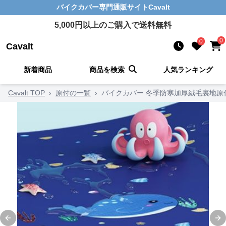
バイクカバー
専門通販サイト
Cavalt
5,000
円以上のご購入で送料無料
0
0
Cavalt
新着商品
商品を検索
人気ランキング
Cavalt TOP
›
原付の一覧
›
バイクカバー 冬季防寒加厚絨毛裏地原
Previous slide
Ne