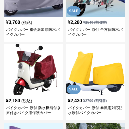
SALE
¥
3,760
¥
2,280
(税込)
¥
2540
(割引前)
バイクカバー 都会派加厚防水バ
バイクカバー 原付 全方位防水バ
イクカバー
イクカバー
SALE
¥
2,180
¥
2,430
(税込)
¥
2700
(割引前)
バイクカバー 原付 防水機能付き
バイクカバー 原付 暴風雨対応防
原付きバイク用保護カバー
水原付バイクカバー