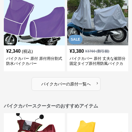
SALE
¥
2,340
¥
3,380
(税込)
¥
3760
(割引前)
バイクカバー 原付 原付用分割式
バイクカバー 原付 丈夫な裾部分
防水バイクカバー
固定タイプ原付用防風バイクカ
バー
›
バイクカバー
の
原付
一覧へ
バイクカバースクーターのおすすめアイテム