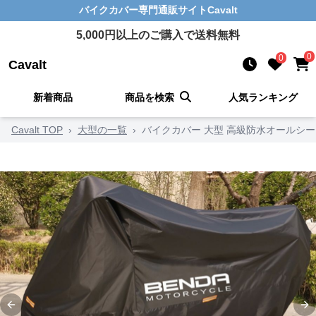
バイクカバー
専門通販サイト
Cavalt
5,000
円以上のご購入で送料無料
0
0
Cavalt
新着商品
商品を検索
人気ランキング
Cavalt TOP
›
大型の一覧
›
バイクカバー 大型 高級防水オールシ
Previous slide
Ne