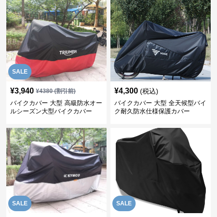
SALE
¥
3,940
¥
4,300
(税込)
¥
4380
(割引前)
バイクカバー 大型 高級防水オー
バイクカバー 大型 全天候型バイ
ルシーズン大型バイクカバー
ク耐久防水仕様保護カバー
SALE
SALE